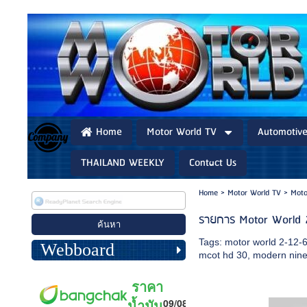
Home
Motor World TV
Automotiv
THAILAND WEEKLY
Contact Us
Home
>
Motor World TV
>
Moto
รายการ Motor World 
Tags:
motor world 2-12-
Webboard
mcot hd 30
,
modern nin