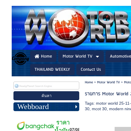
Home
Motor World TV
Automotiv
THAILAND WEEKLY
Contact Us
Home
>
Motor World TV
>
Moto
รายการ Motor World 
Tags:
motor world 25-11
Webboard
30
,
mcot 30
,
modern nin