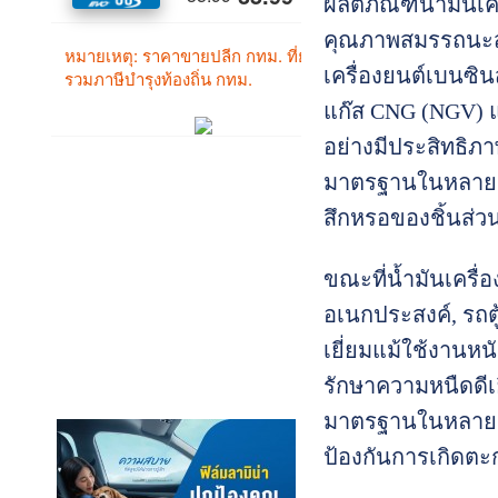
ผลิตภัณฑ์น้ำมันเคร
คุณภาพสมรรถนะสูง
เครื่องยนต์เบนซินส
แก๊ส CNG (NGV) 
อย่างมีประสิทธิภา
มาตรฐานในหลายด้
สึกหรอของชิ้นส่วน
ขณะที่น้ำมันเครื
อเนกประสงค์, รถตู
เยี่ยมแม้ใช้งานห
รักษาความหนืดดีเยี
มาตรฐานในหลายด้
ป้องกันการเกิดต