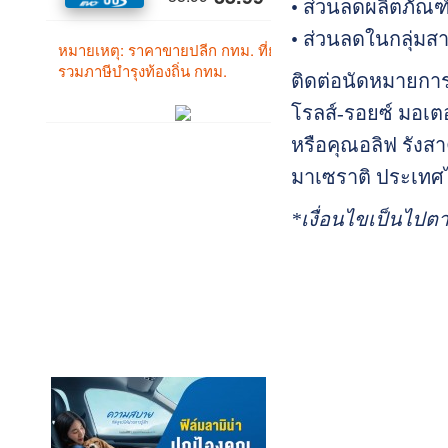
• ส่วนลดผลิตภัณฑ์
• ส่วนลดในกลุ่มส
ติดต่อนัดหมายการ
โรลส์-รอยซ์ มอเต
หรือคุณอลิฟ รังส
มาเซราติ ประเทศไ
*เงื่อนไขเป็นไปตา