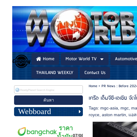
Home
Motor World TV
Automotiv
THAILAND WEEKLY
Contact Us
Home
>
PR News : Before 202
เครือ เอ็มจีซี-เอเชีย 
Tags:
mgc-asia
,
mgc
,
ma
Webboard
royce
,
aston martin
,
แอสต