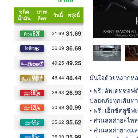
มั่นใจด้วยหลากหลา
• ฟรี! อัพเดทซอฟ
ปลอดภัยทุกเส้นทา
• ฟรี! เอ็กซ์คลูซี
• ส่วนลดค่าอะไหล่
• ส่วนลดค่ายางแล