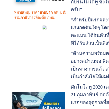
กับรุ่นโมโตทู ซึ่
ครับ”
“สำหรับปีแรกผลงาน
แรงกดดันใดๆ โดยการ
คะแนน ได้อันดับ
ที่ได้รับล้วนเป็น
“ด้านความพร้อมตอน
อย่างสม่ำเสมอ คิด
เป็นทางการแล้ว ส
เป็นกำลังใจให้ผมด
ศึกโมโตทู 2020 เต
21 กุมภาพันธ์ ต่อ
แรกของฤดูกาลที่สน