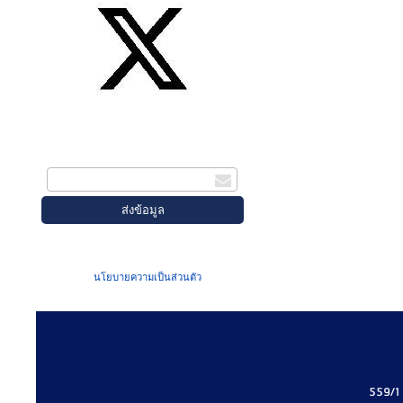
สมัครรับข่าวสาร
กรอกอีเมล
เมื่อท่านส่งข้อมูลผ่านฟอร์ม จะถือว่าท่าน
ยอมรับใน
นโยบายความเป็นส่วนตัว
ของเรา
559/1