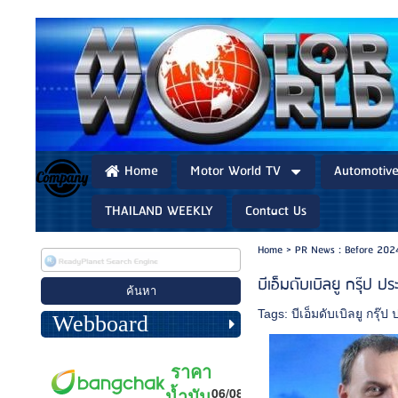
Home
Motor World TV
Automotiv
THAILAND WEEKLY
Contact Us
Home
>
PR News : Before 202
บีเอ็มดับเบิลยู กรุ๊ป
Tags:
บีเอ็มดับเบิลยู กรุ๊
Webboard