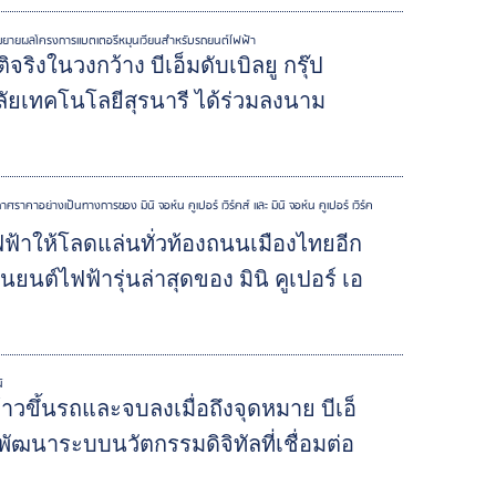
กำลังขยายผลโครงการแบตเตอรี่หมุนเวียนสำหรับรถยนต์ไฟฟ้า
จริงในวงกว้าง บีเอ็มดับเบิลยู กรุ๊ป
ัยเทคโนโลยีสุรนารี ได้ร่วมลงนาม
าศราคาอย่างเป็นทางการของ มินิ จอห์น คูเปอร์ เวิร์คส์ และ มินิ จอห์น คูเปอร์ เวิร์ค
้าให้โลดแล่นทั่วท้องถนนเมืองไทยอีก
านยนต์ไฟฟ้ารุ่นล่าสุดของ มินิ คูเปอร์ เอ
ิ
ก้าวขึ้นรถและจบลงเมื่อถึงจุดหมาย บีเอ็
งพัฒนาระบบนวัตกรรมดิจิทัลที่เชื่อมต่อ