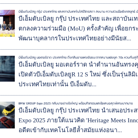
บีเอ็มดับเบิลยู กรุ๊ป ประเทศไทย และสถาบันเทคโนโลยีจิตรลดา ลงนาม ความร่วมมือเชิงกลยุทธ์ 
บีเอ็มดับเบิลยู กรุ๊ป ประเทศไทย และสถาบัน
ตกลงความร่วมมือ (MoU) ครั้งสำคัญ เพื่อย
พัฒนาบุคลากรในประเทศไทยอย่างมีนัยส...
บีเอ็มดับเบิลยู มอเตอร์ราด ประเทศไทย ดึงกลิ่นอายแห่งชัยชนะจากสนามแข่งยุค 70s หวนคืนสู่ท้อ
บีเอ็มดับเบิลยู มอเตอร์ราด นำตำนานอันทรงค
เปิดตัวบีเอ็มดับเบิลยูR 12 S ใหม่ ซึ่งเป็นรุ่น
ประเทศไทยเท่านั้น บีเอ็มดับ...
BMW GROUP Expo 2025 กลับมาอย่างยิ่งใหญ่ พร้อมกิจกรรมและข้อเสนอสุดพิเศษมากมาย
บีเอ็มดับเบิลยู กรุ๊ป ประเทศไทย นำเสนอ
Expo 2025 ภายใต้แนวคิด 'Heritage Meets In
อดีตเข้ากับเทคโนโลยีล้ำสมัยแห่งอนา...