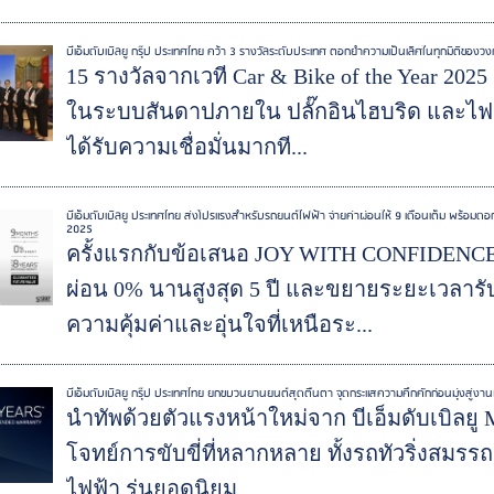
บีเอ็มดับเบิลยู กรุ๊ป ประเทศไทย คว้า 3 รางวัลระดับประเทศ ตอกย้ำความเป็นเลิศในทุกมิติของ
15 รางวัลจากเวที Car & Bike of the Year 20
ในระบบสันดาปภายใน ปลั๊กอินไฮบริด และไฟฟ
ได้รับความเชื่อมั่นมากที...
บีเอ็มดับเบิลยู ประเทศไทย ส่งโปรแรงสำหรับรถยนต์ไฟฟ้า จ่ายค่าผ่อนให้ 9 เดือนเต็ม พร้อมดอ
2025
ครั้งแรกกับข้อเสนอ JOY WITH CONFIDENCE บีเ
ผ่อน 0% นานสูงสุด 5 ปี และขยายระยะเวลารั
ความคุ้มค่าและอุ่นใจที่เหนือระ...
บีเอ็มดับเบิลยู กรุ๊ป ประเทศไทย ยกขบวนยานยนต์สุดตื่นตา จุดกระแสความคึกคักก่อนมุ่งสู่งานบา
นำทัพด้วยตัวแรงหน้าใหม่จาก บีเอ็มดับเบิลยู M 
โจทย์การขับขี่ที่หลากหลาย ทั้งรถทัวริ่งสมรรถ
ไฟฟ้า รุ่นยอดนิยม...