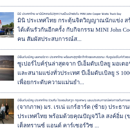
มินิ ประเทศไทย พามินิสเตอร์ปลุกความเป็นนักแข่งใน MINI John Cooper Works Track Day
มินิ ประเทศไทย กระตุ้นจิตวิญญาณนักแข่ง สร้
ได้เต้นรัวกันอีกครั้ง กับกิจกรรม MINI John C
คน สัมผัสประสบการณ์ส...
บีเอ็มดับเบิลยู มอเตอร์ราด ประเทศไทย พร้อมทะลุทุกขีดจำกัดของสมรรถนะ กับซูเปอร์ไบค์ตัวแรงรุ
ซูเปอร์ไบค์รุ่นล่าสุดจาก บีเอ็มดับเบิลยู มอเ
และสนามแข่งทั่วประเทศ บีเอ็มดับเบิลยู S 1
เพื่อยกระดับความแม่นยำ...
บีเอ็มดับเบิลยู ประเทศไทย ร่วมกับ โรงแรมโรสวูด กรุงเทพฯ มอบประสบการณ์แห่งการเดินทางเหนือร
(จากภาพ) มร. เรเน่ แกร์ฮาร์ด (ซ้าย) ประธานแล
ประเทศไทย พร้อมด้วยคุณปัญจวิไล สงค์อิ่ม (ข
เต็ลทรานซ์ แอนด์ คาร์เซอร์วิซ ...