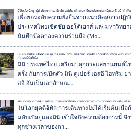
บีเอ็มดับเบิลยู กรุ๊ป ประเทศไทย, เชิดชัย ออโต้เฮาส์ และมหาวิทยาลัยเทคโนโลยีสุรนารี ผนึก
เพื่อยกระดับความยั่งยืนจากแนวคิดสู่การปฏิบัติ
ประเทศไทยเชิดชัย ออโต้เฮาส์ และมหาวิทยาล
บันทึกข้อตกลงความร่วมมือ (Mo...
มินิ ประเทศไทย เปิดตัว มินิ คูเปอร์ เอสอี ไฮทริม ใหม่ จัดเต็มออปชั่น ตามคำเรียกร้อง พร้อมประก
ส์ คอนเวิร์ตทิเบิล
มินิ ประเทศไทย เตรียมปลุกกระแสยานยนต์ไฟฟ
ครั้ง กับการเปิดตัว มินิ คูเปอร์ เอสอี ไฮทริม ย
สอี อันเป็นเอกลักษณ...
เชื่อมต่อทุกมิติการขับขี่ สู่ประสบการณ์ดิจิทัลที่ตอบโจทย์ทุกการเดินทาง จากบีเอ็มดับเบิลยู และมิน
ในโลกยุคดิจิทัล การเดินทางไม่ได้เริ่มต้นเมื่อ
มดับเบิลยูและมินิ เข้าใจถึงความต้องการนี้ จึ
ทุกช่วงเวลาของกา...