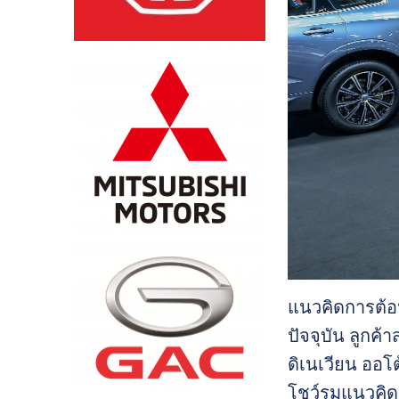
แนวคิดการต้อนร
ปัจจุบัน ลูกค้
ดิเนเวียน ออโต
โชว์รูมแนวคิด