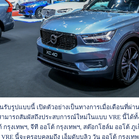
ับรูปแบบนี้ เปิดตัวอย่างเป็นทางการเมื่อเดือนที่ผ่าน
าสามารถสัมผัสถึงประสบการณ์ใหม่ในแบบ VRE นี้ได้ทั้ง
้ กรุงเทพฯ, จีที ออโต้ กรุงเทพฯ, สต๊อกโฮล์ม ออโต้ ภู
 VRE นี้จะครอบคลุมถึง เอ็มดับบลิว วัน ออโต้ กรุงเ