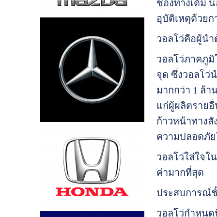
ช่องทางเดิม นอ
อุบัติเหตุด้ว
วอลโว่คือผู้
วอลโว่ภาคภูม
จุด ซึ่งวอลโว
มากกว่า 1 ล้าน
แก่ผู้ผลิตราย
ก้าวหน้าทางส
ความปลอดภัย
วอลโว่ใส่ใจใน
ค่ามากที่สุด
ประสบการณ์ชั้
วอลโว่กำหนดนิ