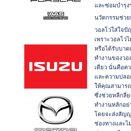
และซ่อมบำรุงร
นวัตกรรมช่วยเ
วอลโว่ใส่ใจป
เพราะวอลโว่ไม่
หรือได้รับบา
ทำงานของวอลโว่
เดียว นั่นคือ
และความปลอดภั
ให้คุณสามารถข
ซึ่งช่วยหลีกลี่
ทำงานหลักอย่า
โดยจะส่งสัญญา
ช่องทางและไม่