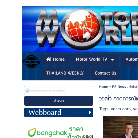
Home
Motor World TV
Autom
THAILAND WEEKLY
Contact Us
Home
>
PR News : Befo
วอลโว่ คาดการณ์เ
Tags:
volvo cars
,
vo
Webboard