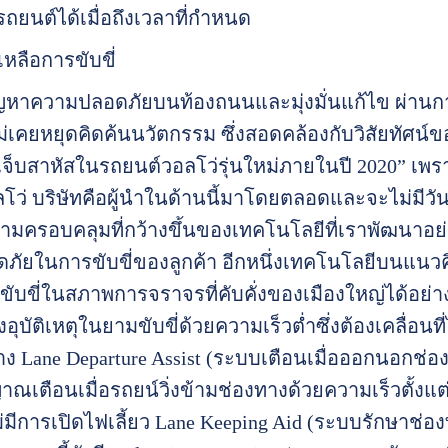
ถยนต์ได้เมื่อถึงเวลาที่กำหนด
หลือการขับขี่
ัญหาความปลอดภัยบนท้องถนนและมุ่งมั่นแก้ไข ผ่านก
เคยหยุดคิดค้นนวัตกรรม ซึ่งสอดคล้องกับวิสัยทัศน์ของบ
ดเจ็บสาหัสในรถยนต์วอลโว่รุ่นใหม่ภายในปี 2020” เ
 บริษัทคือผู้นำในด้านนี้มาโดยตลอดและจะไม่มีวันเปลี
ความครอบคลุมที่กว้างขึ้นของเทคโนโลยีที่เราพัฒนาอย
ยในการขับขี่ของลูกค้า อีกหนึ่งเทคโนโลยีบนแนวคิดน
ับขี่ในสภาพการจราจรที่คับคั่งของเมืองใหญ่ได้อย่าง
ยงอุบัติเหตุในยามขับขี่ด้วยความเร็วต่ำซึ่งต้องเคลื่อนท
ง Lane Departure Assist (ระบบเตือนเมื่อออกนอกช่องท
ณเตือนเมื่อรถยน์วิ่งข้ามช่องทางด้วยความเร็วตั้งแต
มีการเปิดไฟเลี้ยว Lane Keeping Aid (ระบบรักษาช่อง