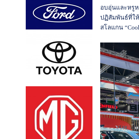
อบอุ่นและหรูห
ปฏิสัมพันธ์ที
สโลแกน “Cool o