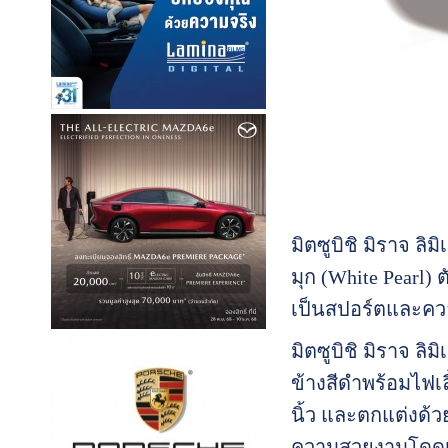
มิตซูบิชิ มิราจ ลิ
มุก (White Pearl)
เป็นสปอร์ตและคว
มิตซูบิชิ มิราจ ลิ
ข้างสีดำพร้อมไฟเ
นิ้ว และตกแต่งด้วย
ความสวยงามโดดเด่