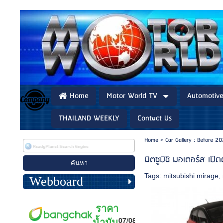
Home
Motor World TV
Automotiv
THAILAND WEEKLY
Contact Us
Home
>
Car Gallery : Before 2
มิตซูบิชิ มอเตอร์ส เปิดต
Tags:
mitsubishi mirage
,
Webboard