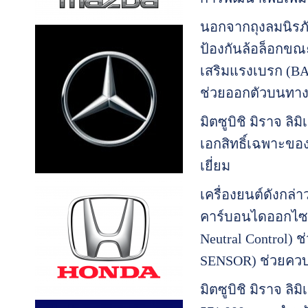
นอกจากถุงลมนิรภัยค
ป้องกันล้อล็อกข
เสริมแรงเบรก (BA)
ช่วยออกตัวบนทาง
มิตซูบิชิ มิราจ ล
เอกสิทธิ์เฉพาะของ
เยี่ยม
เครื่องยนต์ดังกล่
คาร์บอนไดออกไซด์
Neutral Control) 
SENSOR) ช่วยควบค
มิตซูบิชิ มิราจ ลิ