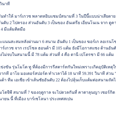
วินาที
นทำให้ มาร์เกวซ พลาดหยิบแชมป์สนามที่ 3 ในปีนี้แบบน่าเสียดาย
้อันดับ 2 ไปครอง ส่วนอันดับ 3 เป็นของ อันเดรีย เอียนโนเน จาก ดู
 4 มีแต้มติดมือ
แนนสะสมหลังผ่านมา 6 สนาม อันดับ 1 เป็นของ ฆอร์เก ลอเรนโซ จา
มาร์เกวซ จาก เรปโซล ฮอนด้า มี 105 แต้ม ยังมีโอกาสแซง ด้านอันดั
ม่จบในสนามนี้ มี 78 แต้ม ส่วนที่ 4 คือ ดานี เปโดรซา มี 66 แต้ม
่งขัน รุ่นโมโต ทู ที่ต้องมีการรีสตาร์ทกันใหม่เพราะเกิดอุบัติเห
จากที อาโย มอเตอร์สปอร์ต ทำเวลาได้ 18 นาที 59.391 วินาที ส่วน 
นด้า ทีม เอเชีย เข้าเส้นชัยอันดับ 22 ต้องไปลุ้นเก็บแต้มต่อสนามถัด
มโตจีพี สนามที่ 7 ของฤดูกาล จะไปดวลกันที่ คาตาลุนญา เซอร์กิต
ิถุนายน นี้ ที่เมือง บาร์เซโลนา ประเทศสเปน