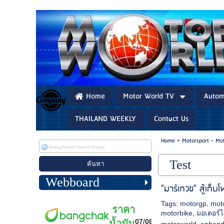
Home
Motor World TV
Autom
THAILAND WEEKLY
Contact Us
Home
>
Motorsport - Mo
Test
Webboard
"มาร์เกวซ" สู้เก็บ
Tags:
motorgp
,
mot
motorbike
,
มอเตอร์ไ
motorworld
,
aphon