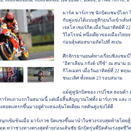
มาร์ค มาร์เกวซ นักบิดแชมป์โลก โม
กับคู่แข่งได้แบบสูสีก่อนวิ่งเข้าเส้น
เจลโล เซอร์กิต เมื่อวันอาทิตย์ที่ 
วิไลโรจน์ หนึ่งเดียวของเมืองไทยจ
ก่อนลุ้นต่อสนามถัดไปที่ สเปน
ศึกจักรยานยนต์ทางเรียบชิงแชมป์
"อิตาเลียน กรังด์ ปรีซ์" ณ สนา
กิโลเมตร เมื่อวันอาทิตย์ที่ 22 
ชนะเลิศ ทั้งหมด 23 รอบสนาม
แม้คู่หูนักบิดของ เรปโซล ฮอนด้า
์ทแถวแรกในสนามนี้ แต่เมื่อสิ้นสัญญาณไฟทั้ง มาร์เกวซ และ เป
องสอดแทรกขึ้นมาอยู่ตำแหน่งลุ้นโพเดียม กดดันคู่แข่งได้ดี
นุกเข้มข้นเมื่อ มาร์เกวซ บิดแซงขึ้นมานำในช่วงรอบสุดท้ายโดยสู้ก
ดือด ทว่าช่วงทางตรงสุดท้ายก่อนเส้นชัย นักบิดรุ่นพี่บิดคันเร่งสุ