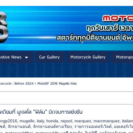
otive News
Car Gallery
Motorcycle Gallery
Motorspo
torcycle : Before 2024
>
MotoGP 2016 Mugello Italy
โพเดียมที่ มูเจลโล "ฟิล์ม" บิดจบการแข่งขัน
orgp2016
,
mugello
,
italy
,
honda
,
repsol
,
marquez
,
marcmarquez
,
italia
ซค์
,
จักรยานยนต์
,
จักรยานยนต์ทางเรียบ
,
รายการมอเตอร์เวิลด์
,
มอเตอร์เวิ
da
,
motorworldthai
,
motorworldtv
,
เอพี ฮอนด้า
,
อิเดมิซึ
,
มาร์คมาร์เกวซ
,
มา