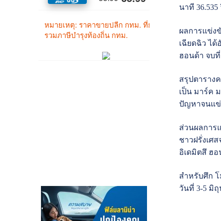
นาที 36.535 
ผลการแข่งขั
เฉียดฉิว ได
ฮอนด้า จบที่
สรุปตารางคะ
เป็น มาร์ค 
ปัญหาจนแข่งไ
ส่วนผลการแข
ชาวฝรั่งเศส
อิเดมิตสึ ฮอ
สำหรับศึก โ
วันที่ 3-5 ม