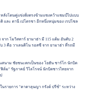
 หลังโดนคู่แข่งฝั่งตรงข้ามแซงคว้าแชมป์ไปแบบ
คาติ และ ดานี เปโดรซา อีกหนึ่งหนุ่มของ เรปโซล
ก โมวิสตาร์ ยามาฮ่า มี 115 แต้ม อันดับ 2
บ 3 คือ วาเลนติโน รอสซี จาก ยามาฮ่า ที่รถมี
ตุในสนาม ชัยชนะตกเป็นของ โยฮัน ซาร์โก นักบิด
"ฟิล์ม" รัฐภาคย์ วิไลโรจน์ นักบิดชาวไทยจาก
ไป
 ในรายการ "คาตาลุนญา กรังด์ ปรีซ์" ระหว่าง