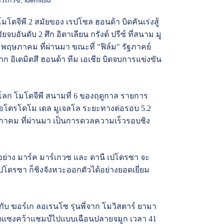
โตจีพี 2 สมัยของ เรปโซล ฮอนด้า บิดคันเร่งสู้
ชัยจบอันดับ 2 ศึก อิตาเลียน กรังด์ ปรีซ์ ที่สนาม มู
22 พฤษภาคม ที่ผ่านมา ขณะที่ "ฟิล์ม" รัฐภาคย์
าก อิเดมิตสึ ฮอนด้า ทีม เอเชีย บิดจบการแข่งขัน
โลก โมโตจีพี สนามที่ 6 ของฤดูกาล รายการ
ม ออโตรโดโม เดล มูเจลโล ระยะทางต่อรอบ 5.2
พฤษภาคม ที่ผ่านมา เป็นการดวลความเร็วรอบชิง
 อย่าง มาร์ค มาร์เกวซ และ ดานี เปโดรซา จะ
โดรซา ก็ชิงจังหวะออกตัวได้อย่างยอดเยี่ยม
ับ ฆอร์เก ลอเรนโซ รุ่นพี่จาก โมวิสตาร์ ยามา
ดชีวิตแซงคว้าแชมป์ไปแบบเฉือนปลายจมูก เวลา 41