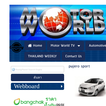
Home
Motor World TV
Automotiv
THAILAND WEEKLY
Contact Us
pajero sport
Webboard