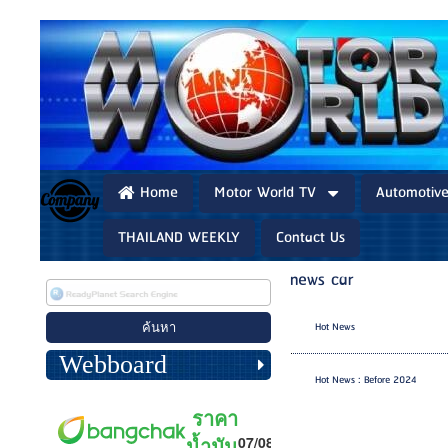
Home
Motor World TV
Automotiv
THAILAND WEEKLY
Contact Us
news car
Hot News
Webboard
Hot News : Before 2024