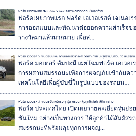
ฟอร์ด เผยภาพแรก Next-Gen Everest ระหว่างการทดสอบขั้นสุดท้าย
ฟอร์ดเผยภาพแรก ฟอร์ด เอเวอเรสต์ เจเนอเรชัน
การออกแบบและพัฒนาต่อยอดความสำเร็จของรถฟอ
รางวัลมาแล้วมากมาย เพื่อส่...
ฟอร์ด เอเวอเรสต์ เจเนอเรชันใหม่ ภายนอกแข็งแกร่งสะดุดตา ภายในหรูหราเป็นส่วนตัว สมรรถน
ฟอร์ด มอเตอร์ คัมปะนี เผยโฉมฟอร์ด เอเวอเร
การผสานสมรรถนะเพื่อการผจญภัยเข้ากับคว
เทคโนโลยีเพื่อผู้ขับขี่ในรูปแบบของรถยน...
ฟอร์ด เอเวอเรสต์ เจเนอเรชันใหม่ครบทุกรุ่น ครอบคลุมทุกไลฟ์สไตล์ที่แตกต่าง
ฟอร์ด ประเทศไทย เปิดเผยรายละเอียดรุ่นย่อย
ชันใหม่ อย่างเป็นทางการ ให้ลูกค้าได้สัมผัสร
สมรรถนะที่พร้อมลุยทุกการผจญ...