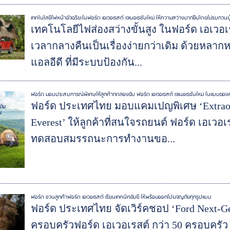
เทคโนโลยีไฟหน้าอัจฉริยะในฟอร์ด เอเวอเรสต์ เจเนอเรชันใหม่ ให้ความสว่างมากขึ้นโดยไม่รบกวนผู้
เทคโนโลยีไฟส่องสว่างขั้นสูง ในฟอร์ด เอเวอเ
เวลากลางคืนเป็นเรื่องง่ายกว่าเดิม ด้วยหลาก
แอลอีดี ที่มีระบบป้องกัน...
ฟอร์ด มอบประสบการณ์พิเศษให้ลูกค้าทดลองขับ ฟอร์ด เอเวอเรสต์ เจเนอเรชันใหม่ ในแบบของ
ฟอร์ด ประเทศไทย มอบแคมเปญพิเศษ ‘Extraord
Everest’ ให้ลูกค้าที่สนใจรถยนต์ ฟอร์ด เอเว
ทดสอบสมรรถนะการทำงานขอ...
ฟอร์ด ชวนลูกค้าฟอร์ด เอเวอเรสต์ เรียนเทคนิคขับขี่ ให้พร้อมออกไปผจญภัยทุกรูปแบบ
ฟอร์ด ประเทศไทย จัดเวิร์คชอป ‘Ford Next-Gen
ครอบครัวฟอร์ด เอเวอเรสต์ กว่า 50 ครอบครัว 