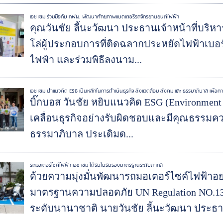
เอช เซม ร่วมมือกับ กฟผ. พัฒนาศักยภาพแบตเตอรี่รถจักรยานยนต์ไฟฟ้า
คุณวันชัย ลี้นะวัฒนา ประธานเจ้าหน้าที่บริหา
โล่ผู้ประกอบการที่ติดฉลากประหยัดไฟฟ้าเบอร
ไฟฟ้า และร่วมพิธีลงนาม...
เอช เซม นำแนวคิด ESG เป็นหลักในการดำเนินธุรกิจ สิ่งแวดล้อม สังคม และ ธรรมาภิบาล เพื่อการเ
บิ๊กบอส วันชัย หยิบแนวคิด ESG (Environment /
เคลื่อนธุรกิจอย่างรับผิดชอบและมีคุณธรรมควบ
ธรรมาภิบาล ประเดิมด...
รถมอเตอร์ไซค์ไฟฟ้า เอช เซม ได้รับใบรับรองมาตรฐานระดับสากล
ด้วยความมุ่งมั่นพัฒนารถมอเตอร์ไซค์ไฟฟ้าอย่
มาตรฐานความปลอดภัย UN Regulation NO.1
ระดับนานาชาติ นายวันชัย ลี้นะวัฒนา ประธา.