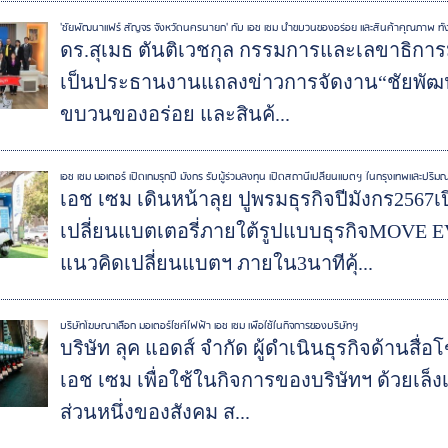
'ชัยพัฒนาแฟร์ สัญจร จังหวัดนครนายก' กับ เอช เซม นำขบวนของอร่อย และสินค้าคุณภาพ ทั้งผล
ดร.สุเมธ ตันติเวชกุล กรรมการและเลขาธิการมู
เป็นประธานงานแถลงข่าวการจัดงาน“ชัยพัฒ
ขบวนของอร่อย และสินค้...
เอช เซม มอเตอร์ เปิดเกมรุกปี มังกร รับผู้ร่วมลงทุน เปิดสถานีเปลี่ยนแบตฯ ในกรุงเทพและปริ
เอช เซม เดินหน้าลุย ปูพรมธุรกิจปีมังกร2567เ
เปลี่ยนแบตเตอรี่ภายใต้รูปแบบธุรกิจMOVE EV 
แนวคิดเปลี่ยนแบตฯ ภายใน3นาทีคุ้...
บริษัทโฆษณาเลือก มอเตอร์ไซค์ไฟฟ้า เอช เซม เพื่อใช้ในกิจการของบริษัทฯ
บริษัท ลุค แอดส์ จำกัด ผู้ดำเนินธุรกิจด้านส
เอช เซม เพื่อใช้ในกิจการของบริษัทฯ ด้วยเล็ง
ส่วนหนึ่งของสังคม ส...