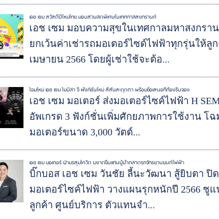
เอช เซม สวัสดีปีใหม่ไทย มอบส่วนลดพิเศษในเทศกาลสงกรานต์
เอช เซม มอบความสุขในเทศกาลมหาสงกรานต์ ห
ยกเว้นค่าเช่ารถมอเตอร์ไซด์ไฟฟ้าทุกรุ่นให้ลูก
เมษายน 2566 โดยผู้เช่าใช้จะต้อ...
โฉมใหม่ เอช เซม โมบิล่า จี ฟังก์ชั่นใหม่ สีสันสะดุดตา พร้อมข้อเสนอที่ต้องรีบจอง
เอช เซม มอเตอร์ ส่งมอเตอร์ไซค์ไฟฟ้า H SEM
อัพเกรด 3 ฟังก์ชั่นเพิ่มศักยภาพการใช้งาน โฉ
มอเตอร์ขนาด 3,000 วัตต์...
เอช เซม มอเตอร์ ฝ่ามรสุมโควิด ผงาดขึ้นแท่นผู้นำตลาดรถจักรยานยนต์ไฟฟ้า
บิ๊กบอส เอช เซม วันชัย ลี้นะวัฒนา สู้ยิบตา ปิ
มอเตอร์ไซค์ไฟฟ้า วางแผนรุกหนักปี 2566 ชู
ลูกค้า ศูนย์บริการ ตัวแทนจำ...