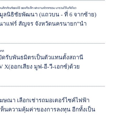
ิตภัณฑ์ของใช้ ของที่ระลึก และงานหัตถกรรม มารวมไว้ในที่เดียว
ลนิธิชัยพัฒนา (แถวบน - ที่ 6 จากซ้าย)
นาแฟร์ สัญจร จังหวัดนครนายก”นำ
มณฑล
ปิดรับพันธมิตรเป็นตัวแทนตั้งสถานี
X(ออกเสียง มูฟ-อี-วี-เอกซ์)ด้วย
ื่อโฆษณา เลือกเช่ารถมอเตอร์ไซค์ไฟฟ้า
เห็นความคุ้มค่าของการลงทุน อีกทั้งเป็น