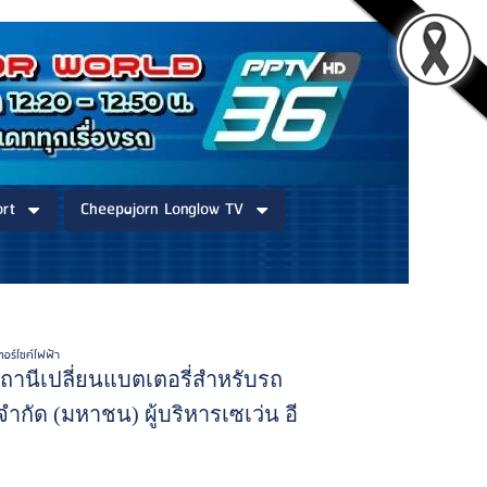
rt
Cheepajorn Longlow TV
ตอร์ไซค์ไฟฟ้า
สถานีเปลี่ยนแบตเตอรี่สำหรับรถ
จํากัด (มหาชน) ผู้บริหารเซเว่น อี