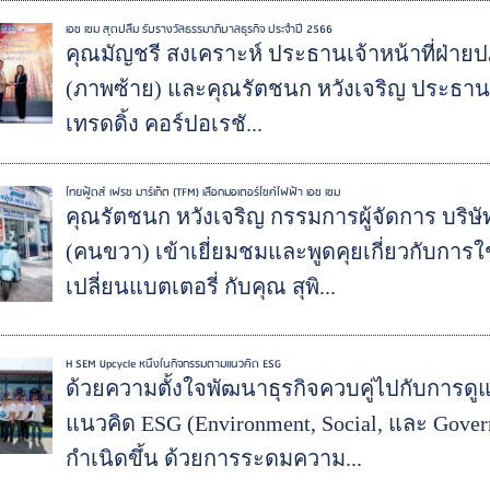
เอช เซม สุดปลื้ม รับรางวัลธรรมาภิบาลธุรกิจ ประจำปี 2566
คุณมัญชรี สงเคราะห์ ประธานเจ้าหน้าที่ฝ่ายปฏ
(ภาพซ้าย) และคุณรัตชนก หวังเจริญ ประธานเจ้
เทรดดิ้ง คอร์ปอเรชั...
ไทยฟู้ดส์ เฟรช มาร์เก็ต (TFM) เลือกมอเตอร์ไซค์ไฟฟ้า เอช เซม
คุณรัตชนก หวังเจริญ กรรมการผู้จัดการ บริษัท
(คนขวา) เข้าเยี่ยมชมและพูดคุยเกี่ยวกับกา
เปลี่ยนแบตเตอรี่ กับคุณ สุพิ...
H SEM Upcycle หนึ่งในกิจกรรมตามแนวคิด ESG
ด้วยความตั้งใจพัฒนาธุรกิจควบคู่ไปกับการดู
แนวคิด ESG (Environment, Social, และ Gover
กำเนิดขึ้น ด้วยการระดมความ...