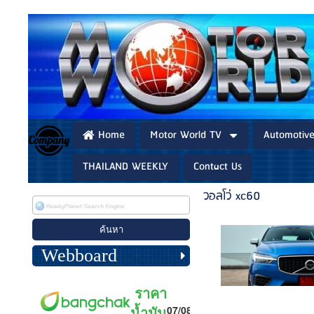
Home
Motor World TV
Automotiv
THAILAND WEEKLY
Contact Us
วอลโว่ xc60
Webboard