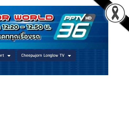
rt
Cheepajorn Longlow TV