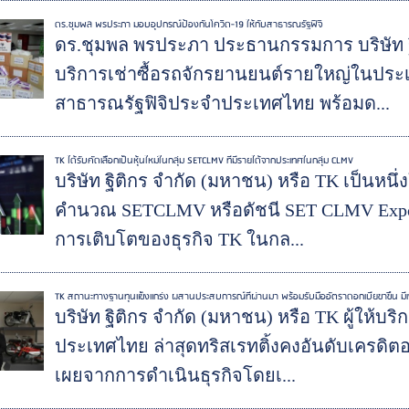
ดร.ชุมพล พรประภา มอบอุปกรณ์ป้องกันโควิด-19 ให้กับสาธารณรัฐฟิจิ
ดร.ชุมพล พรประภา ประธานกรรมการ บริษัท ฐิต
บริการเช่าซื้อรถจักรยานยนต์รายใหญ่ในประเ
สาธารณรัฐฟิจิประจำประเทศไทย พร้อมด...
TK ได้รับคัดเลือกเป็นหุ้นใหม่ในกลุ่ม SETCLMV ที่มีรายได้จากประเทศในกลุ่ม CLMV
บริษัท ฐิติกร จำกัด (มหาชน) หรือ TK เป็นหนึ่ง
คำนวณ SETCLMV หรือดัชนี SET CLMV Exposu
การเติบโตของธุรกิจ TK ในกล...
TK สถานะทางฐานทุนแข็งแกร่ง ผสานประสบการณ์ที่ผ่านมา พร้อมรับมืออัตราดอกเบี้ยขาขึ้น มี
บริษัท ฐิติกร จำกัด (มหาชน) หรือ TK ผู้ให้บ
ประเทศไทย ล่าสุดทริสเรทติ้งคงอันดับเครดิตอ
เผยจากการดำเนินธุรกิจโดยเ...