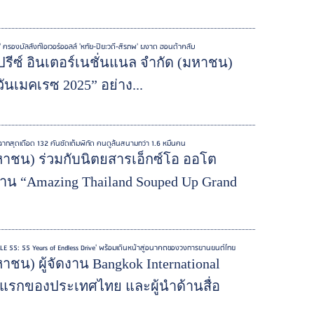
' ครองบัลลังก์โอเวอร์ออลล์ 'หทัย-ปิยะวดี-สิรภพ' ผงาด ฮอนด้าคลับ
์ปรีซ์ อินเตอร์เนชั่นแนล จำกัด (มหาชน)
ันเมคเรซ 2025” อย่าง...
ิดฉากสุดเดือด 132 คันซัดเต็มพิกัด คนดูล้นสนามกว่า 1.6 หมื่นคน
(มหาชน) ร่วมกับนิตยสารเอ็กซ์โอ ออโต
าน “Amazing Thailand Souped Up Grand
PABLE 55: 55 Years of Endless Drive' พร้อมเดินหน้าสู่อนาคตของวงการยานยนต์ไทย
หาชน) ผู้จัดงาน Bangkok International
แรกของประเทศไทย และผู้นำด้านสื่อ