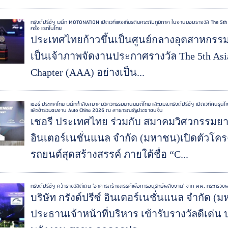
กรังด์ปรีซ์ฯ ผนึก MOTONATION เปิดเวทีแห่งเกียรติยศระดับภูมิภาค ในงานมอบรางวัล The 5th
ครั้ง แรกในไทย
ประเทศไทยก้าวขึ้นเป็นศูนย์กลางอุตสาหกรรม
เป็นเจ้าภาพจัดงานประกาศรางวัล The 5th Asia
Chapter (AAA) อย่างเป็น...
เชอรี ประเทศไทย ผนึกกำลังสมาคมวิศวกรรมยานยนต์ไทย และบมจ.กรังด์ปรีซ์ฯ เปิดเวทีคนรุ่นให
และเข้าร่วมชมงาน Auto China 2026 ณ สาธารณรัฐประชาชนจีน
เชอรี ประเทศไทย ร่วมกับ สมาคมวิศวกรรมยาน
อินเตอร์เนชั่นแนล จำกัด (มหาชน)เปิดตัว
รถยนต์สุดสร้างสรรค์ ภายใต้ชื่อ “C...
กรังด์ปรีซ์ฯ คว้ารางวัลดีเด่น 'อาคารสร้างสรรค์เพื่อการอนุรักษ์พลังงาน' จาก พพ. กระทรว
บริษัท กรังด์ปรีซ์ อินเตอร์เนชั่นแนล จำกัด 
ประธานเจ้าหน้าที่บริหาร เข้ารับรางวัลดีเด่น