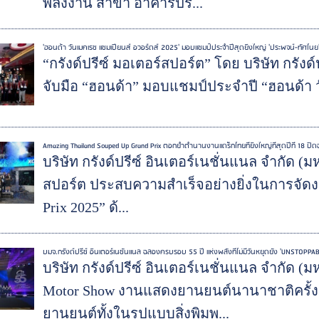
พลังงาน สาขา อาคารปร...
'ฮอนด้า วันเมคเรซ แชมเปี้ยนส์ อวอร์ดส์ 2025' มอบแชมป์ประจำปีสุดยิ่งใหญ่ 'ประพจน์-ทัศไนย
“กรังด์ปรีซ์ มอเตอร์สปอร์ต” โดย บริษัท กรังด
จับมือ “ฮอนด้า” มอบแชมป์ประจำปี “ฮอนด้า ว
Amazing Thailand Souped Up Grand Prix ตอกย้ำตำนานงานแดร็กไทยที่ยิ่งใหญ่ที่สุดปีที่ 18 ป
บริษัท กรังด์ปรีซ์ อินเตอร์เนชั่นแนล จำกัด 
สปอร์ต ประสบความสำเร็จอย่างยิ่งในการจัดง
Prix 2025” ด้...
บมจ.กรังด์ปรีซ์ อินเตอร์เนชั่นแนล ฉลองครบรอบ 55 ปี แห่งพลังที่ไม่มีวันหยุดยั้ง 'UNSTOP
บริษัท กรังด์ปรีซ์ อินเตอร์เนชั่นแนล จำกัด (ม
Motor Show งานแสดงยานยนต์นานาชาติครั้ง
ยานยนต์ทั้งในรูปแบบสิ่งพิมพ...