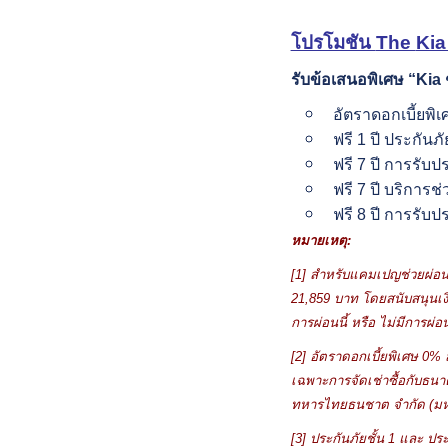
โปรโมชัน
The
Kia
รับข้อเสนอ
พิเศษ
“Kia
อัตราดอกเบี้ยพิ
ฟรี 1 ปี ประกันภั
ฟรี 7 ปี การรับ
ฟรี 7 ปี บริการช
ฟรี 8 ปี การรับป
หมายเหตุ:
[1]
สำหรับแคมเปญช่วยผ่อ
21,859
บาท โดยสนับสนุนเง
การผ่อนนี้ หรือ ไม่มีการผ่
[
2]
อัตราดอกเบี้ยพิเศษ 0% 
เฉพาะการจัดเช่าซื้อกับธนา
ทหารไทยธนชาต จำกัด (ม
[
3]
ประกันภัยชั้น
1
และ ประ