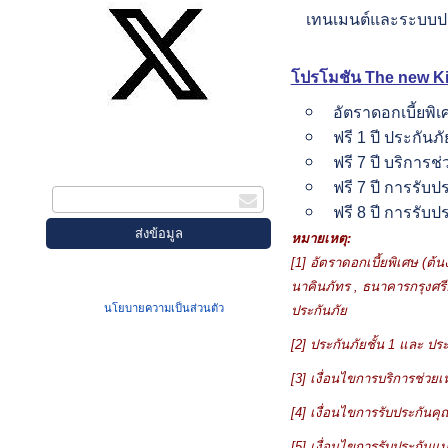
เทนเมนต์และระบบปร
โปรโมชัน The new Kia 
อัตราดอกเบี้ยพิ
สมัครรับข่าวสาร
ฟรี 1 ปี ประกันภั
ฟรี 7 ปี บริการช
กรอกอีเมล
ฟรี 7 ปี การรับ
ฟรี 8 ปี การรับป
หมายเหตุ:
[1]
อัตราดอกเบี้ยพิเศษ (ต้
เมื่อท่านส่งข้อมูลผ่านฟอร์ม จะถือว่าท่าน
นาคินภัทร
,
ธนาคารกรุงศร
ยอมรับใน
นโยบายความเป็นส่วนตัว
ของเรา
ประกันภัย
[2]
ประกันภัยชั้น
1
และ ประ
[3]
เงื่อนไขการบริการช่วยเห
[4]
เงื่อนไขการรับประกันค
[5]
เงื่อนไขการรับประกันแบ