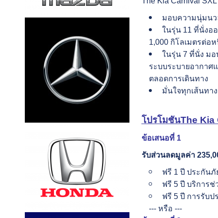
The Kia Carnival SXL รุ
มอบความนุ่มนวลทุ
ในรุ่น 11 ที่นั
1,000 กิโลเมตรต่อหน
ในรุ่น 7 ที่นั่
ระบบระบายอากาศและอ
ตลอดการเดินทาง
มั่นใจทุกเส้นท
โปรโมชัน
The
Kia 
ข้อเสนอที่
1
รับส่วนลดมูลค่า
235,0
ฟรี 1 ปี ประกันภั
ฟรี 5 ปี บริการช
ฟรี 5 ปี การรับ
--- หรือ ---