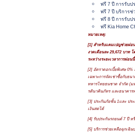
ฟรี 7 ปี การรับ
ฟรี 7 ปี บริการช
ฟรี 8 ปี การรับป
ฟรี Kia Home Cha
หมายเหตุ:
[1]
สำหรับแคมเปญช่วยผ่อ
งวดเดือนละ
29,672
บาท โด
ระหว่างระยะเวลาการผ่อนนี้
[2]
อัตราดอกเบี้ยพิเศษ
0%
ส
เฉพาะการจัดเช่าซื้อกับธนา
ทหารไทยธนชาต จำกัด (มหาชน
รตินาคินภัทร และธนาคารทห
[3]
ประกันภัยชั้น
1
และ ประก
เงินสดได้
[4]
รับประกันรถยนต์
7
ปี ห
[5]
บริการช่วยเหลือฉุกเฉิ