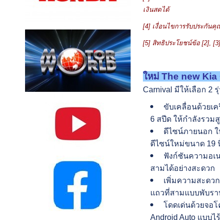
เงินสดได้
[4] เงื่อนไขการรับประกันคุ
[5] สิทธิประโยชน์ข้อ [2]
, [
3
ใหม่ The new Kia C
Carnival มีให้เลือก 2
ขับเคลื่อนด้วยเ
6 สปีด ให้กำลังรวมส
ดีไซน์ภายนอก ใ
ดีไซน์ใหม่ขนาด 19 นิ
ฟังก์ชันความอเน
สามได้อย่างสะดวก
เพิ่มความสะดวกส
แถวที่สามแบบพับราบไ
โดดเด่นด้วยจอโค
Android Auto แบบไร้