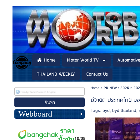
Home
Motor World TV
Automotiv
THAILAND WEEKLY
Contact Us
Home
>
PR NEW : 2026
>
202
บีวายดี ประเทศไทย มอ
Tags:
byd
,
byd thailand
,
Webboard