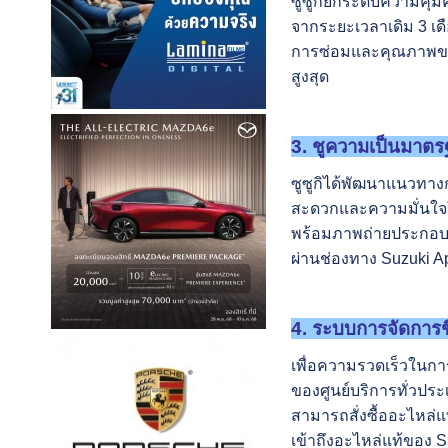
ซูซูกิยกระดับความคุ้
จากระยะเวลาเดิม 3 เดื
การซ่อมและคุณภาพขอ
สูงสุด
3. ชูความเป็นมาต
ซูซูกิได้พัฒนาแนวทาง
สะดวกและความมั่นใจใน
พร้อมภาพถ่ายประกอบง
ผ่านช่องทาง Suzuki Ap
4. ระบบการจัดการช
เพื่อความรวดเร็วในกา
ของศูนย์บริการทั่วประ
สามารถสั่งซื้ออะไหล่
เข้าถึงอะไหล่แท้ของ S