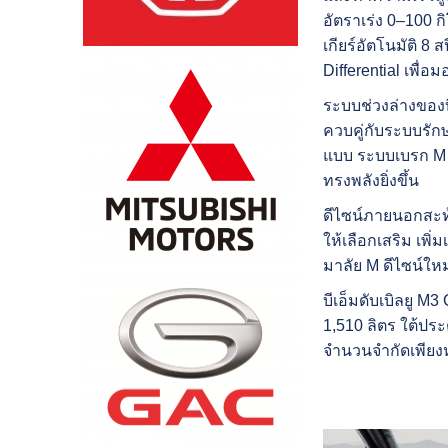
อัตราเร่ง 0–100 กิ
เกียร์อัตโนมัติ 8
Differential เพื
ระบบช่วงล่างของบ
ควบคู่กับระบบรั
แบบ ระบบเบรก M 
ทรงพลังยิ่งขึ้น
ดีไซน์ภายนอกสะท้
ให้เลือกเสริม เพ
มาลัย M ดีไซน์ใหม
บีเอ็มดับเบิลยู M
1,510 ลิตร ใต้ประ
จำนวนจำกัดเพียงหนึ