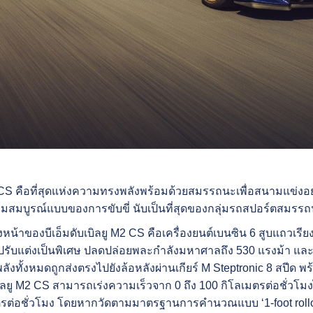
2 CS คือที่สุดแห่งความทรงพลังพร้อมด้วยสมรรถนะเพื่อสนามแข่งอย่
ามสมบูรณ์แบบของการขับขี่ นับเป็นที่สุดของกลุ่มรถสปอร์ตสมรร
น้าของบีเอ็มดับเบิลยู M2 CS คือเครื่องยนต์เบนซิน 6 สูบแถวเร
รปรับแต่งเป็นพิเศษ ปลดปล่อยพละกำลังมหาศาลถึง 530 แรงม้า และแร
ังทั้งหมดถูกส่งตรงไปยังล้อหลังผ่านเกียร์ M Steptronic 8 สปีด 
บเบิลยู M2 CS สามารถเร่งความเร็วจาก 0 ถึง 100 กิโลเมตรต่อชั่วโม
มตรต่อชั่วโมง โดยหากวัดตามมาตรฐานการคำนวณแบบ ‘1-foot rollout