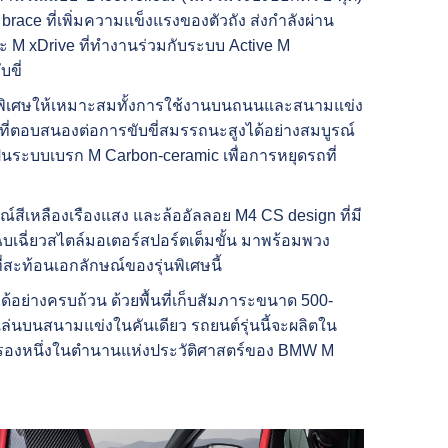
t brace ที่เพิ่มความแข็งแรงของตัวถัง ส่งกำลังผ่าน
ิยะ M xDrive ที่ทำงานร่วมกับระบบ Active M
ขี่
ป็นพิเศษให้เหมาะสมทั้งการใช้งานบนถนนและสนามแข่ง
ี่ตอบสนองต่อการขับขี่สมรรถนะสูงได้อย่างสมบูรณ์
ระบบเบรก M Carbon-ceramic เพื่อการหยุดรถที่
ีเหลืองเรืองแสง และล้ออัลลอย M4 CS design ที่มี
บเฉี่ยวสไตล์มอเตอร์สปอร์ตเต็มขั้น มาพร้อมพวง
่สะท้อนเอกลักษณ์ของรุ่นพิเศษนี้
ด้อย่างครบถ้วน ด้วยพื้นที่เก็บสัมภาระขนาด 500-
ดแล่นบนสนามแข่งในคันเดียว รถยนต์รุ่นนี้จะผลิตใน
องหนึ่งในตำนานแห่งประวัติศาสตร์ของ BMW M