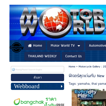
Home
Motor World TV
Automotiv
THAILAND WEEKLY
Contact Us
Home
>
Motorcycle Gallery : 2
ฟีเจอร์สุดเด่นกับ New
Tags:
yamaha
,
thai yam
Webboard