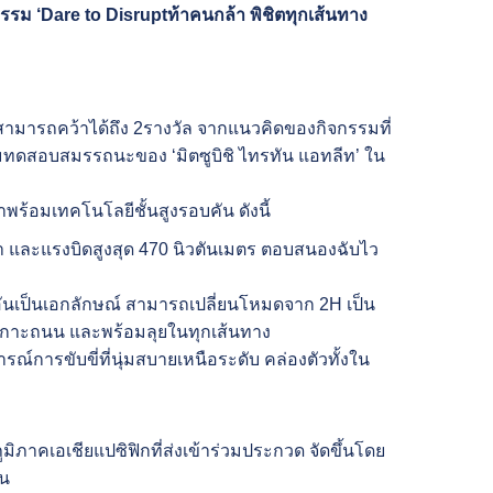
กรรม
‘
Dare to Disrupt
ท้าคนกล้า พิชิตทุกเส้นทาง
มารถคว้าได้ถึง 2รางวัล จากแนวคิดของกิจกรรมที่
่วมทดสอบสมรรถนะของ ‘มิตซูบิชิ ไทรทัน แอทลีท’ ใน
าพร้อมเทคโนโลยีชั้นสูงรอบคัน ดังนี้
ม้า และแรงบิดสูงสุด 470 นิวตันเมตร ตอบสนองฉับไว
อันเป็นเอกลักษณ์ สามารถเปลี่ยนโหมดจาก 2H เป็น
ึดเกาะถนน และพร้อมลุยในทุกเส้นทาง
รณ์การขับขี่ที่นุ่มสบายเหนือระดับ คล่องตัวทั้งใน
ูมิภาคเอเชียแปซิฟิกที่ส่งเข้าร่วมประกวด จัดขึ้นโดย
าน