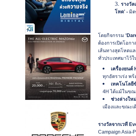
รางวัล
โหด
’
-
มิต
โดยกิจกรรม
‘
Dare
ต้องการเปิดโอกาส
เส้นทางสุดโหดและ
ทั่วประเทศมาไว้ใน
เครื่องยนต์
ทุกอัตราเร่ง พร้
เทคโนโลยีข
4H ได้แม้ในขณะ
ช่วงล่างใหม
เมืองและขณะเ
รางวัลจากเวที
Ev
Campaign Asia-Pa