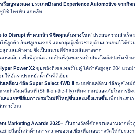
เหรียญทองแดง ประเภท
Brand Experience Automotive
จากกิจ
ซูบิชิ ไทรทัน แอทลีท
 to Disrupt
ท้าคนกล้า พิชิตทุกเส้นทางโหด’
ประสบความสำเร็จ สา
ให้ลูกค้า อินฟลูเอนเซอร์ และกลุ่มผู้เชี่ยวชาญด้านยานยนต์ ได้ร
สุดแสนท้าทาย ซึ่งเป็นสนามที่จำลองเส้นทางจาก
แห่งเดียว เพื่อพิสูจน์ความเป็นที่สุดของรถปิกอัพสไตล์สปอร์ต ซึ่งม
Hyper Power X2
ขุมพลังดีเซลเทอร์โบคู่ ให้กำลังสูงสุด 204 แรง
อมให้อัตราประหยัดน้ำมันที่ดีเยี่ยม
ับเคลื่อน
4
ล้อ
Super Select 4WD II
ระบบขับเคลื่อน 4ล้อฟูลไทม์
รถกำลังเคลื่อนที่ (Shift-on-the-Fly) เพิ่มความปลอดภัยในการย
่และแชสซีส์เมกาเฟรมใหม่ที่ใหญ่ขึ้นและแข็งแรงขึ้น
เพื่อประสบกา
ดินทางไกล
ent Marketing Awards 2025
– เป็นรางวัลที่คัดสรรผลงานจากทั่วภ
cificสื่อชั้นนำด้านการตลาดของเอเชีย เพื่อมอบรางวัลให้กับผลง