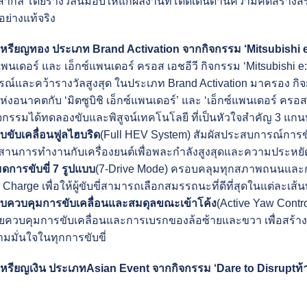
ากล โดยรางวัลนี้มอบให้แก่ผลงานที่โดดเด่นด้านความคิดสร้างส
อย่างแท้จริง
ลเหรียญทอง ประเภท
Brand Activation
จากกิจกรรม ‘
Mitsubishi
ซ์แพนเดอร์ และ เอ็กซ์แพนเดอร์ ครอส เอชอีวี
กิจกรรม ‘Mitsubishi e
ณ์และคว้ารางวัลสูงสุด
ในประเภท Brand Activation มาครอง กิจ
ห่งอนาคตกับ ‘มิตซูบิชิ เอ็กซ์แพนเดอร์’ และ ‘เอ็กซ์แพนเดอร์ ครอส เอ
ิจกรรมได้ทดลองขับและพิสูจน์เทคโนโลยี ที่เป็นหัวใจสำคัญ 3 แกนห
บขับเคลื่อนฟูลไฮบริด
(Full HEV System) สัมผัสประสบการณ์การขับ
สานการทำงานกับเครื่องยนต์เพื่อพละกำลังสูงสุดและความประหยัดน้
ดการขับขี่
7
รูปแบบ
(7-Drive Mode) ครอบคลุมทุกสภาพถนนและการใ
Charge เพื่อให้ผู้ขับขี่สามารถเลือกสมรรถนะที่ดีที่สุดในแต่ละเส้น
บควบคุมการขับเคลื่อนและสมดุลขณะเข้าโค้ง
(Active Yaw Contr
ยควบคุมการขับเคลื่อนและการเบรกของล้อซ้ายและขวา เพื่อสร้าง
มั่นใจในทุกการขับขี่
เหรียญเงิน ประเภท
Asian Event
จากกิจกรรม
‘
Dare to Disrupt
ท้