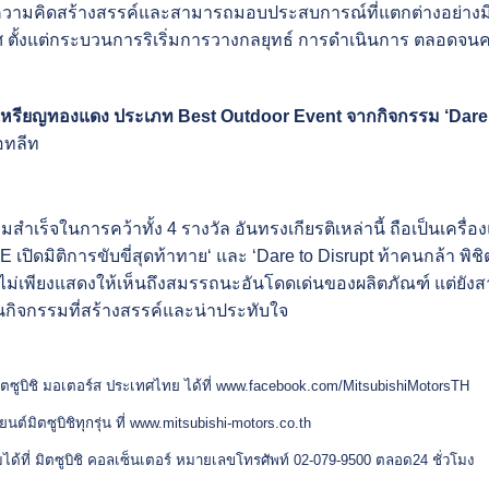
นความคิดสร้างสรรค์และสามารถมอบประสบการณ์ที่แตกต่างอย่างม
ิศ ตั้งแต่กระบวนการริเริ่มการวางกลยุทธ์ การดำเนินการ ตลอดจน
ลเหรียญทองแดง ประเภท
Best Outdoor Event
จากกิจกรรม ‘
Dare
อทลีท
สำเร็จในการคว้าทั้ง 4 รางวัล อันทรงเกียรติเหล่านี้ ถือเป็นเคร
ิดมิติการขับขี่สุดท้าทาย‘ และ ‘Dare to Disrupt ท้าคนกล้า พิชิตท
ี่ไม่เพียงแสดงให้เห็นถึงสมรรถนะอันโดดเด่นของผลิตภัณฑ์ แต่ยังสา
นกิจกรรมที่สร้างสรรค์และน่าประทับใจ
ซูบิชิ มอเตอร์ส ประเทศไทย ได้ที่
www.facebook.com/MitsubishiMotorsTH
มิตซูบิชิทุกรุ่น ที่
www.mitsubishi-motors.co.th
มได้ที่ มิตซูบิชิ คอลเซ็นเตอร์ หมายเลขโทรศัพท์ 02-079-9500 ตลอด24 ชั่วโมง