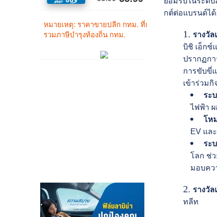
ยอมรับในระดับส
กต์ต่อแบรนด์ได้
รางวั
บิชิ เอ็ก
ปรากฏการ
การขับขี่แ
เข้าร่วมก
ระบ
ไฟฟ้า ผ
โหม
EV และ 
ระบ
โลก ช่ว
มอบความ
รางวัล
ทลีท