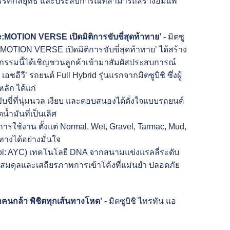
รรค์กลยุทธ์ และประสบการณ์ที่สามารถสร้างอิมแพ
 e:MOTION VERSE
เปิดมิติการขับขี่สุดท้าทาย’ -
มิตซู
:MOTION VERSE เปิดมิติการขับขี่สุดท้าทาย’ ได้สร้าง
กรรมนี้ได้เชิญชวนลูกค้าเข้ามาสัมผัสประสบการณ์
ชอีวี’ รถยนต์ Full Hybrid รุ่นแรกจากมิตซูบิชิ ซึ่งผู้
ลัก ได้แก่
ขี่ที่นุ่มนวล เงียบ และตอบสนองได้ดั่งใจแบบรถยนต์
ำมันที่เป็นเลิศ
ช้งาน ตั้งแต่ Normal, Wet, Gravel, Tarmac, Mud,
ทางได้อย่างมั่นใจ
ol: AYC) เทคโนโลยี DNA จากสนามแข่งแรลลี่ระดับ
สมดุลและเสถียรภาพการเข้าโค้งที่แม่นยำ ปลอดภัย
าคนกล้า พิชิตทุกเส้นทางโหด
’
-
มิตซูบิชิ ไทรทัน แอ