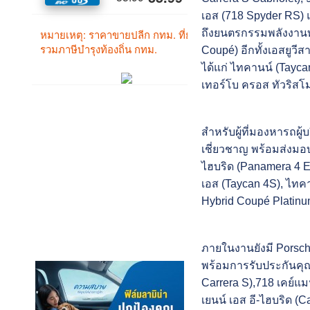
เอส (718 Spyder RS) แ
ถึงยนตรกรรมพลังงานทาง
Coupé) อีกทั้งเอสยูวี
ได้แก่ ไทคานน์ (Tayca
เทอร์โบ ครอส ทัวริสโม
สำหรับผู้ที่มองหารถผู้
เชี่ยวชาญ พร้อมส่งมอบไ
ไฮบริด (Panamera 4 E-
เอส (Taycan 4S), ไทคา
Hybrid Coupé Platinum
ภายในงานยังมี Porsc
พร้อมการรับประกันคุณ
Carrera S),718 เคย์แ
เยนน์ เอส อี-ไฮบริด (