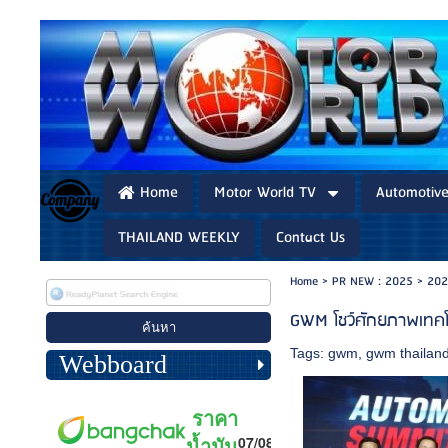
Home
Motor World TV
Automotiv
THAILAND WEEKLY
Contact Us
Home
>
PR NEW : 2025
>
202
GWM โชว์ศักยภาพเทคโน
Tags:
gwm
,
gwm thailan
Webboard