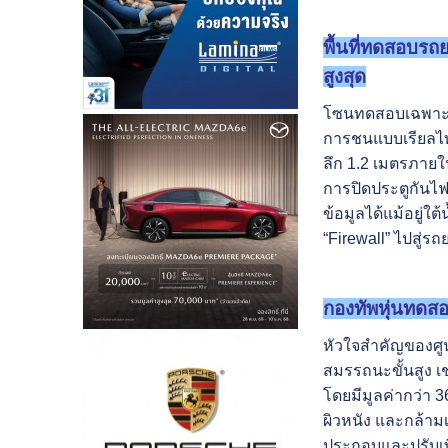
พื้นที่ทดสอบรถ
สูงสุด
โซนทดสอบเฉพาะสำ
การชนแบบเรียลไทม
ลึก 1.2 เมตรภายใ
การปิดประตูกันไฟ
ข้อมูลได้แม้อยู่
“Firewall” ไปสู่ร
กองทัพหุ่นทดสอ
หัวใจสำคัญของศูน
สมรรถนะขั้นสูง เ
โดยมีมูลค่ากว่า 3
ผิวหนัง และกล้าม
ประกอบและปรับเทีย