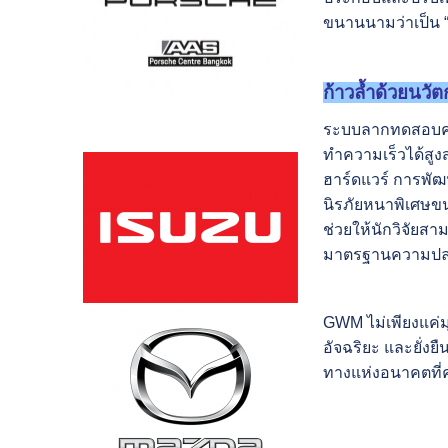
ขนานนามว่าเป็น “
ก้าวล้ำด้วยนวัต
ระบบลากทดสอบควา
ทำความเร็วได้สูง
ฮาร์ดแวร์ การพัฒ
นิรภัยหนาพิเศษขน
ช่วยให้นักวิจัยส
มาตรฐานความปลอด
GWM ไม่เพียงแค่มุ
อัจฉริยะ และยั่ง
ทางแห่งอนาคตที่ค