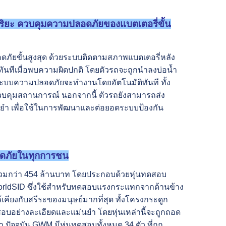
ฉริยะ ควบคุมความปลอดภัยของแบตเตอรี่ขั้น
ัยขั้นสูงสุด ด้วยระบบติดตามสภาพแบตเตอรี่หลัง
ทันทีเมื่อพบความผิดปกติ โดยตัวรถจะถูกนำลงบ่อน้ำ
ระบบความปลอดภัยจะทำงานโดยอัตโนมัติทันที ทั้ง
ควบคุมสถานการณ์ นอกจากนี้ ตัวรถยังสามารถส่ง
ม่นยำ เพื่อใช้ในการพัฒนาและต่อยอดระบบป้องกัน
ลอดภัยในทุกการชน
ารวมกว่า 454 ล้านบาท โดยประกอบด้วยหุ่นทดสอบ
น WorldSID ซึ่งใช้สำหรับทดสอบแรงกระแทกจากด้านข้าง
เคียงกับสรีระของมนุษย์มากที่สุด ทั้งโครงกระดูก
สอบอย่างละเอียดและแม่นยำ โดยหุ่นเหล่านี้จะถูกถอด
ปัจจุบัน GWM มีหุ่นทดสอบทั้งหมด 34 ตัว ที่ถูก