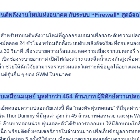
ยนต์พลังงานใหม่แห่งอนาคต กับระบบ “
Firewall” สุดอัจ
หรับรถยนต์พลังงานใหม่ที่ถูกออกแบบมาเพื่อยกระดับความปลอดภ
์ตลอด 24 ชั่วโมง พร้อมติดตั้งระบบดับเพลิงอัจฉริยะที่ตอบสนอง
น 30 วินาที เพื่อระบายความร้อนและลดความเสี่ยงจากแบตเตอรี่ 
 เปิดช่องระบายอากาศ เปิดไฟส่องสว่าง และฉีดน้ำแรงดันสูงเพื่อ
ใต้น้ำ ช่วยให้นักวิจัยสามารถรวบรวมและวิเคราะห์ข้อมูลได้อย่างแ
ถยนต์รุ่นอื่น ๆ ของ GWM ในอนาคต
บเสมือนมนุษย์ มูลค่ากว่า
454
ล้านบาท ผู้พิทักษ์ความป
ย์ทดสอบความปลอดภัยแห่งนี้ คือ “กองทัพหุ่นทดสอบ” ที่มีมูลค่
ช่น Thor Dummy ที่มีมูลค่าสูงกว่า 45 ล้านบาทต่อหน่วย และหุ่
6 ล้านบาทต่อหน่วย หุ่นแต่ละตัวได้รับการออกแบบให้มีลักษณะใกล้
เนื้อ พร้อมติดตั้งเซนเซอร์ภายในจำนวนมาก เพื่อเก็บข้อมูลการทด
บใหม่ทุก 5 ครั้งที่ใช้งาน เพื่อคงมาตรฐานสูงสุดด้านความแม่นยำ 