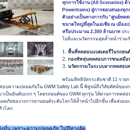
ทุกการใช้งาน (All Scenarios)
ด้
Powertrains) สู่การตอบสนองทุกกลุ
ตัวอย่างเป็นทางการกับ “ศูนย์ทด
ขนาดใหญ่ที่สุดในเอเชีย
ณ เมืองเป
หรือประมาณ 2,300 ล้านบาท
ประก
โยลีและนวัตกรรมสุดล้ำหน้าร่วม
พื้นที่ทดสอบแบตเตอรี่ในรถยนต
กองทัพหุ่นทดสอบการชนเสมือนม
นวัตกรรมในระบบลากทดสอบความ
พร้อมสิทธิบัตรระดับชาติ 11 รา
สอบความปลอดภัยใน GWM Safety Lab นี้ พิสูจน์ถึงวิสัยทัศน์ข
าเป็นอันดับแรก ๆ โดยรถยนต์ของ GWM ทุกรุ่น ได้ผ่านการทดส
ัยของวงการยานยนต์ระดับโลกให้ล้ำหน้าไปอีกขั้น เพื่อส่งมอบปร
ทั่วโลก
ุ่งมั่น เพราะความปลอดภัย ไม่มีทางลัด