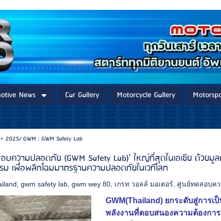
otive News
Car Gallery
Motorcycle Gallery
Motorspo
>
2025/ GWM : GWM Safety Lab
อบความปลอดภัย (GWM Safety Lab)' ใหญ่ที่สุดในเอเชีย ด้วยมู
กรรม เพื่อพลิกโฉมมาตรฐานความปลอดภัยในเวทีโลก
iland
,
gwm safety lab
,
gwm wey 80
,
เกรท วอลล์ มอเตอร์
,
ศูนย์ทดสอบค
GWM(Thailand) ยกระดับสู่การเป
พลังงานที่ตอบสนองความต้องการข