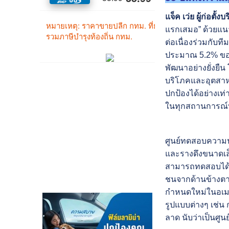
แจ็ค เว่ย ผู้ก่อตั้งบ
แรกเสมอ” ด้วยแน
ต่อเนื่องร่วมกับท
ประมาณ 5.2% ของร
พัฒนาอย่างยั่งยื
บริโภคและอุตสาห
ปกป้องได้อย่างเท
ในทุกสถานการณ์ที่
ศูนย์ทดสอบความปล
และรางดึงขนาดเล
สามารถทดสอบได้ม
ชนจากด้านข้างตา
กำหนดใหม่ในอเมร
รูปแบบต่างๆ เช่
ลาด นับว่าเป็นศ