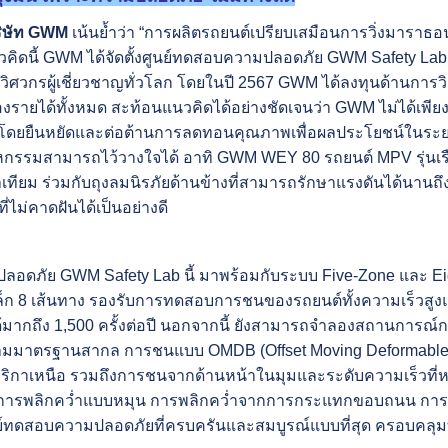
ริษัท
GWM
เน้นย้ำว่า “การผลิตรถยนต์เปรียบเสมือนการวิ่งมาราธอน
วคิดนี้ GWM ได้จัดตั้งศูนย์ทดสอบความปลอดภัย GWM Safety La
ีมวิศวกรผู้เชี่ยวชาญทั่วโลก โดยในปี 2567 GWM ได้ลงทุนด้านการว
ายได้ทั้งหมด สะท้อนแนวคิดได้อย่างชัดเจนว่า GWM ไม่ได้เพียงแค่
น โดยยืนหยัดและต่อต้านการลดทอนคุณภาพเพื่อผลประโยชน์ในระยะส
กรรมสามารถไว้วางใจได้ อาทิ GWM WEY 80 รถยนต์ MPV รุ่นเรือ
่าเทียม ร่วมกับถุงลมนิรภัยด้านข้างที่สามารถรักษาแรงดันได้นานถ
ไม่คาดฝันได้เป็นอย่างดี
อดภัย GWM Safety Lab นี้ มาพร้อมกับระบบ Five-Zone และ Eig
็ก 8 เส้นทาง รองรับการทดสอบการชนของรถยนต์ทั้งความเร็วสูงแล
ากถึง 1,500 ครั้งต่อปี นอกจากนี้ ยังสามารถจำลองสถานการณ์ก
มมาตรฐานสากล การชนแบบ OMDB (Offset Moving Deformable Barr
ิกาเหนือ รวมถึงการชนจากด้านหน้าในมุมและระดับความเร็วที่
น การพลิกคว่ำแบบหมุน
การพลิกคว่ำจากการกระแทกขอบถนน การพ
ูนย์ทดสอบความปลอดภัยที่ครบครันและสมบูรณ์แบบที่สุด ครอบคลุ