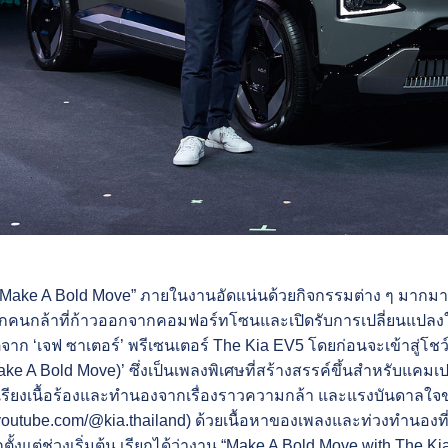
Make A Bold Move” ภายในงานอัดแน่นด้วยกิจกรรมต่าง ๆ มากมายที่เ
กคนกล้าที่ก้าวออกจากคอมฟอร์ทโซนและเปิดรับการเปลี่ยนแปลงให
จาก ‘เจฟ ซาเตอร์’ พรีเซนเตอร์ The Kia EV5 โดยก่อนจะเข้าสู่โช
(Make A Bold Move)’ ซึ่งเป็นเพลงพิเศษที่สร้างสรรค์ขึ้นสำหรับแ
เรียงเนื้อร้องและทำนองจากเรื่องราวความกล้า และแรงบันดาลใจข
youtube.com/@kia.thailand
) ด้วยเนื้อหาของเพลงและท่วงทำนองที่
้งแต่ช่วงเริ่มต้น เรียกได้ว่างาน “Make A Bold Move with The Kia