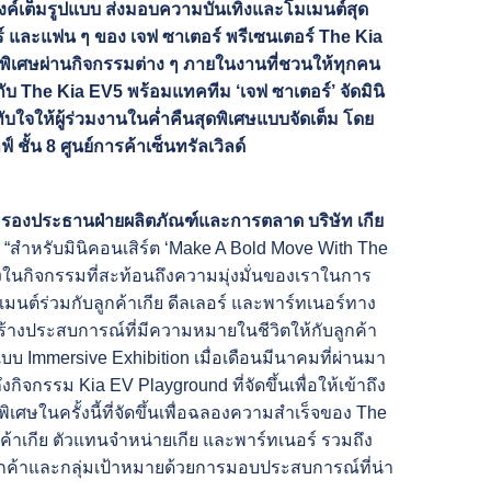
งค์เต็มรูปแบบ ส่งมอบความบันเทิงและโมเมนต์สุด
อร์ และแฟน ๆ ของ เจฟ ซาเตอร์ พรีเซนเตอร์ The Kia
ิเศษผ่านกิจกรรมต่าง ๆ ภายในงานที่ชวนให้ทุกคน
ับ The Kia EV5 พร้อมแทคทีม ‘เจฟ ซาเตอร์’ จัดมินิ
บใจให้ผู้ร่วมงานในค่ำคืนสุดพิเศษแบบจัดเต็ม โดย
์ ชั้น 8 ศูนย์การค้าเซ็นทรัลเวิลด์
 รองประธานฝ่ายผลิตภัณฑ์และการตลาด บริษัท เกีย
า
“สำหรับมินิคอนเสิร์ต ‘Make A Bold Move With The
 หนึ่งในกิจกรรมที่สะท้อนถึงความมุ่งมั่นของเราในการ
นต์ร่วมกับลูกค้าเกีย ดีลเลอร์ และพาร์ทเนอร์ทาง
่อสร้างประสบการณ์ที่มีความหมายในชีวิตให้กับลูกค้า
แบบ Immersive Exhibition เมื่อเดือนมีนาคมที่ผ่านมา
จกรรม Kia EV Playground ที่จัดขึ้นเพื่อให้เข้าถึง
ิเศษในครั้งนี้ที่จัดขึ้นเพื่อฉลองความสำเร็จของ The
าเกีย ตัวแทนจำหน่ายเกีย และพาร์ทเนอร์ รวมถึง
ูกค้าและกลุ่มเป้าหมายด้วยการมอบประสบการณ์ที่น่า