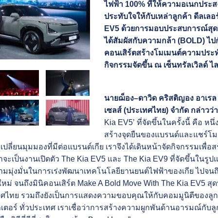
ไฟฟ้า 100% ที่ให้ความอเนกประส
ประทับใจให้กับเหล่าลูกค้า ดีลเล
EV5 ด้วยการมอบประสบการณ์สุดพ
ได้สัมผัสกับความกล้า (BOLD) ไปก
คอนเสิร์ตสร้างโมเมนต์ความประทั
กิจกรรมจัดขึ้น ณ เซ็นทรัลเวิลด์ ไลฟ
นายฌ็อง–ดาวิด คริสติญอง อาเรล
เซลส์ (ประเทศไทย) จํากัด
กล่าวว่
Kia EV5’ ที่จัดขึ้นในครั้งนี้ คือ
สร้างจุดยืนของแบรนด์และแชร์โมเม
ับเปลี่ยนมุมมองที่มีต่อแบรนด์เกีย เราจึงได้เดินหน้าจัดกิจกรรมเพื
่ว่าจะเป็นงานเปิดตัว The Kia EV5 และ The Kia EV9 ที่จัดขึ้นในรูป
มมุ่งมั่นในการเร่งพัฒนาเทคโนโลยียานยนต์ไฟฟ้าของเกีย ไปจนถึงกิ
ใหม่ จนถึงมินิคอนเสิร์ต Make A Bold Move With The Kia EV5 สุดพ
ไทย รวมถึงยังเป็นการแสดงความขอบคุณให้กับคอมมูนิตีของลูกค้
ตอร์ ทั่วประเทศ เราเชื่อว่าการสร้างความผูกพันด้านอารมณ์กับล