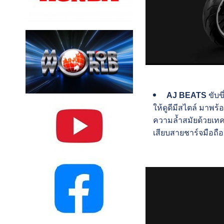
AJ BEATS
ขับข
ให้ดูดีมีสไตล์ มาพ
ความล้ำสมัยด้วยเทค
เสียบสายชาร์จมือถื