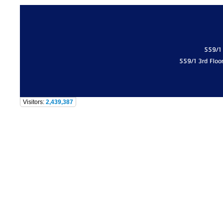
559/1
559/1 3rd Floo
Visitors:
2,439,387