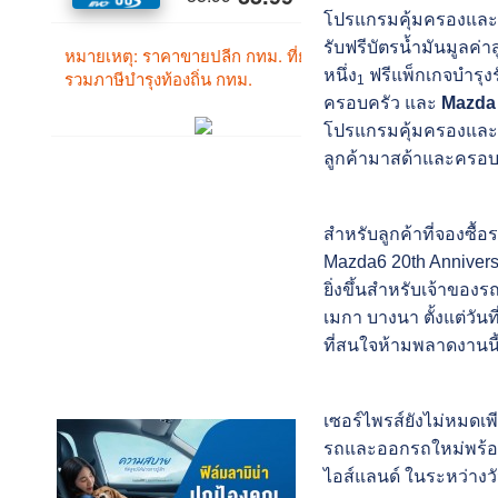
โปรแกรมคุ้มครองและด
รับฟรีบัตรน้ำมันมูลค่า
หนึ่ง
ฟรีแพ็กเกจบำรุง
1
ครอบครัว และ
Mazda 
โปรแกรมคุ้มครองและด
ลูกค้ามาสด้าและครอบ
สำหรับลูกค้าที่จองซื้
Mazda6 20th Annivers
ยิ่งขึ้นสำหรับเจ้าของร
เมกา บางนา ตั้งแต่วันท
ที่สนใจห้ามพลาดงานนี
เซอร์ไพรส์ยังไม่หมดเพ
รถและออกรถใหม่พร้อมรับ
ไอส์แลนด์ ในระหว่างวัน