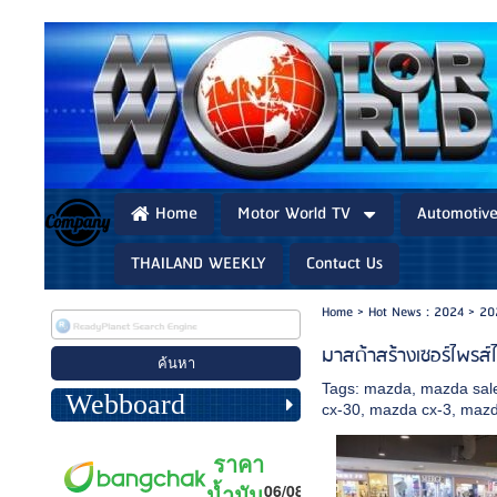
Home
Motor World TV
Automotiv
THAILAND WEEKLY
Contact Us
Home
>
Hot News : 2024
>
20
มาสด้าสร้างเซอร์ไพรส์
Tags:
mazda
,
mazda sale
Webboard
cx-30
,
mazda cx-3
,
mazd