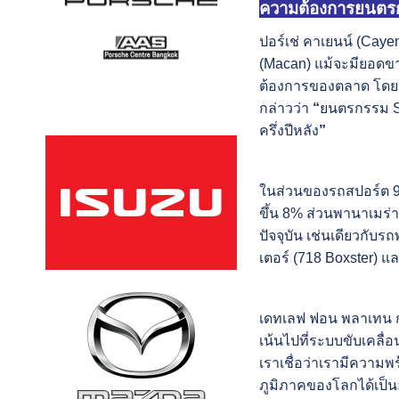
ความต้องการยนตรก
ปอร์เช่ คาเยนน์ (Cayen
(Macan) แม้จะมียอดขายล
ต้องการของตลาด โดยเฉ
กล่าวว่า
“
ยนตรกรรม 
ครึ่งปีหลัง
”
ในส่วนของรถสปอร์ต 91
ขึ้น 8%
ส่วนพานาเมร่า
ปัจจุบัน เช่นเดียวกับ
เตอร์ (718 Boxster) 
เดทเลฟ ฟอน พลาเทน 
เน้นไปที่ระบบขับเคลื่
เราเชื่อว่าเรามีควา
ภูมิภาคของโลกได้เป็นอ