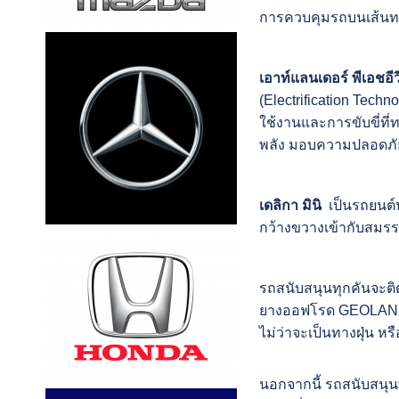
การควบคุมรถบนเส้นท
เอาท์แลนเดอร์ พีเอชอีว
(Electrification Tech
ใช้งานและการขับขี่ที
พลัง มอบความปลอดภัยแ
เดลิกา มินิ
เป็นรถยนต์นั
กว้างขวางเข้ากับสมร
รถสนับสนุนทุกคันจะติด
ยางออฟโรด GEOLANDAR
ไม่ว่าจะเป็นทางฝุ่น ห
นอกจากนี้ รถสนับสนุนท