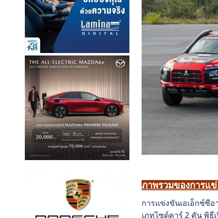
ภาพรวมของการแข่งข
การแข่งขันเอเอ็กซ์ซีอ
เภทไซด์คาร์ 2 คัน พิธ