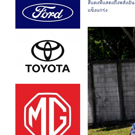
สีแดงที่แสดงถึงพลังอัน
แข็งแกร่ง