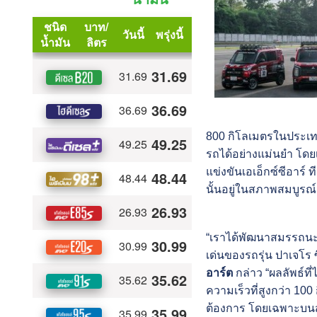
800 กิโลเมตรในประเทศ
รถได้อย่างแม่นยำ โดยเฉ
แข่งขันเอเอ็กซ์ซีอาร์ 
นั้นอยู่ในสภาพสมบูรณ์แ
“เราได้พัฒนาสมรรถนะก
เด่นของรถรุ่น ปาเจโร ซ
อาร์ต
กล่าว “ผลลัพธ์ที่
ความเร็วที่สูงกว่า 100
ต้องการ โดยเฉพาะบนสภาพ