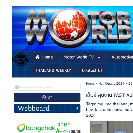
Home
Motor World TV
Automotiv
THAILAND WEEKLY
Contact Us
Home
>
Hot News : 2024
>
20
เอ็มจี ลุยงาน FAST 
Tags:
mg
,
mg thailand
,
m
Webboard
hev
,
fast auto show thail
2024