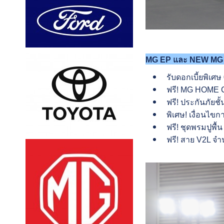
MG EP และ NEW MG
รับดอกเบี้ยพิเศ
ฟรี! MG HOME C
ฟรี! ประกันภัยชั้
พิเศษ! เงื่อนไขก
ฟรี! ชุดพรมปูพื้
ฟรี! สาย V2L จ