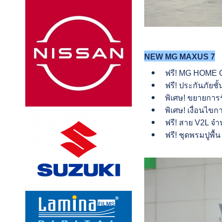
NEW MG MAXUS 7
ฟรี! MG HOME C
ฟรี! ประกันภัยชั้
พิเศษ! ขยายการร
พิเศษ! เงื่อนไขก
ฟรี! สาย V2L จำ
ฟรี! ชุดพรมปูพื้น