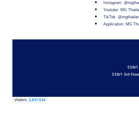
Instagram: @mgtha
Youtube: MG Thail
TikTok: @mgthaila
Application: MG Th
559/1
559/1 3rd Floo
Visitors:
2,437,516