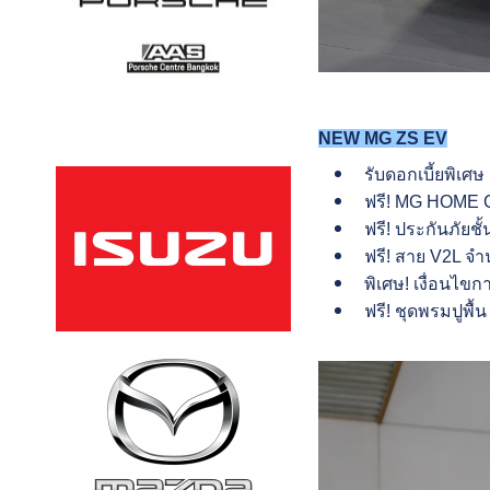
NEW MG ZS EV
รับดอกเบี้ยพิเศ
ฟรี! MG HOME C
ฟรี! ประกันภัยชั้
ฟรี! สาย V2L จำ
พิเศษ! เงื่อนไขก
ฟรี! ชุดพรมปูพื้