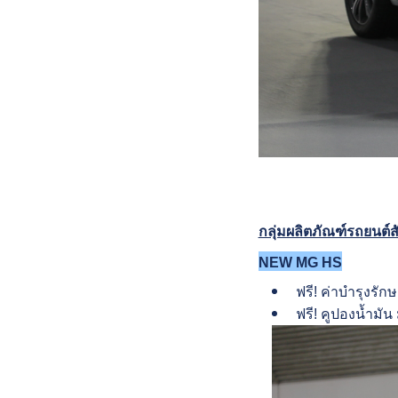
กลุ่มผลิตภัณฑ์รถยนต
NEW MG HS
ฟรี! ค่าบำรุงรัก
ฟรี! คูปองน้ำมัน