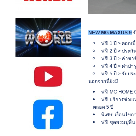
NEW MG MAXUS 9
ร
ฟรี! 1 ปี > ดอกเ
ฟรี! 2 ปี > ประกั
ฟรี! 3 ปี > ค่าชา
ฟรี! 4 ปี > ค่าบ
ฟรี! 5 ปี > รับป
นอกจากนี้ยังมี
ฟรี! MG HOME C
ฟรี! บริการช่วย
ตลอด 5 ปี
พิเศษ! เงื่อนไขก
ฟรี! ชุดพรมปูพื้น