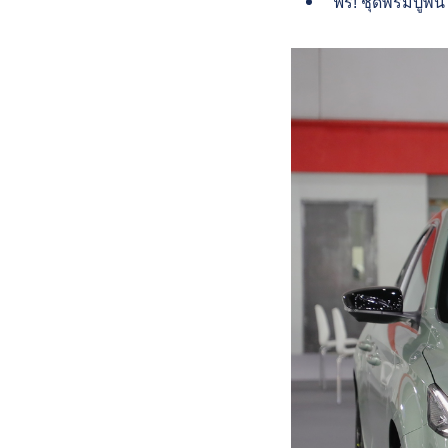
ฟรี! ชุดพรมปูพื้