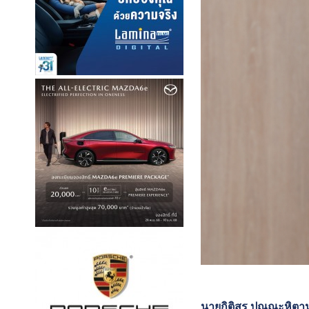
นายกิติสร ปุณณะหิตานน