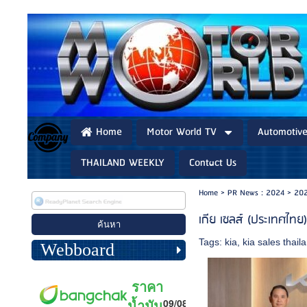
Home
Motor World TV
Automotiv
THAILAND WEEKLY
Contact Us
Home
>
PR News : 2024
>
202
เกีย เซลส์ (ประเทศไทย
Tags:
kia
,
kia sales thail
Webboard