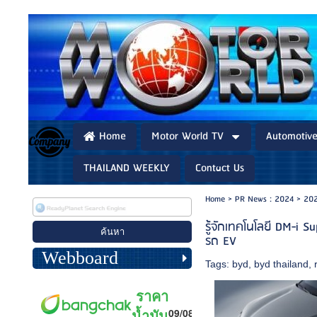
Home
Motor World TV
Automotiv
THAILAND WEEKLY
Contact Us
Home
>
PR News : 2024
>
202
รู้จักเทคโนโลยี DM-i S
รถ EV
Webboard
Tags:
byd
,
byd thailand
,