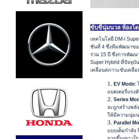
ขับขี่นุ่มนวล ห้อ
เทคโนโลยี DM-i Super
ชันที่ 4 ซึ่งทีมพัฒนา
ร่วม 15 ปี ซึ่งการพั
Super Hybrid ที่ปัจจุ
เคลื่อนสภาวะขับเคลื่อ
EV Mode
:
แบตเตอรี่แรงด
Series Mo
จะถูกสร้างพลัง
ให้มีความนุ่ม
Parallel M
แบบเต็มกำลัง จ
การขึ้นเขา เป็