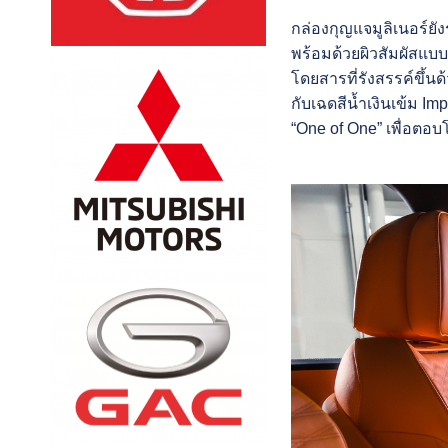
กล่องกุญแจมูลิเนอร์ยั
พร้อมด้วยผิวสัมผัสแบบ
โดยสารที่รังสรรค์ขึ้น
กับเฉดสีน้ำเงินเข้ม I
“One of One” เพื่อตอ