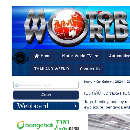
Home
Motor World TV
Automotiv
THAILAND WEEKLY
Contact Us
Home
>
Car Gallery : 2024
>
20
เบนท์ลีย์ มอเตอร์ส เ
Tags:
bentley
,
bentley m
Webboard
ewb azure
,
bentayga ew