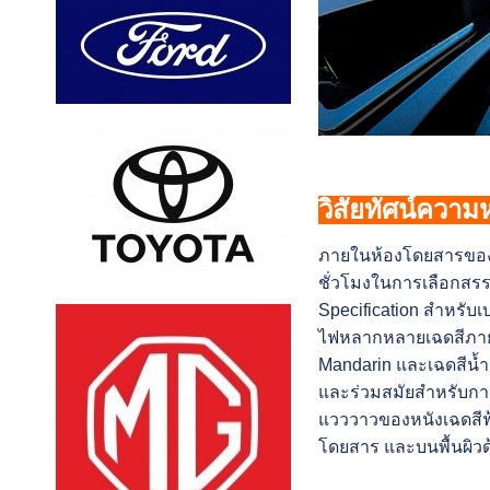
วิสัยทัศน์ความ
ภายในห้องโดยสารของ B
ชั่วโมงในการเลือกสรรตั
Specification สำหรับ
ไฟหลากหลายเฉดสีภายใ
Mandarin และเฉดสีน้ำเง
และร่วมสมัยสำหรับกา
แวววาวของหนังเฉดสีฟ้
โดยสาร และบนพื้นผิวด