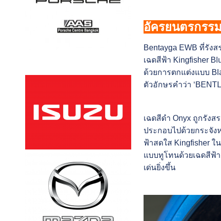
อัครยนตรกรรม
Bentayga EWB ที่รัง
เฉดสีฟ้า Kingfisher B
ด้วยการตกแต่งแบบ Blac
ตัวอักษรคำว่า ‘BENTL
เฉดสีดำ Onyx ถูกรังสรร
ประกอบไปด้วยกระจังหน
ฟ้าสดใส Kingfisher ใน
แบบทูโทนด้วยเฉดสีฟ้า 
เด่นยิ่งขึ้น