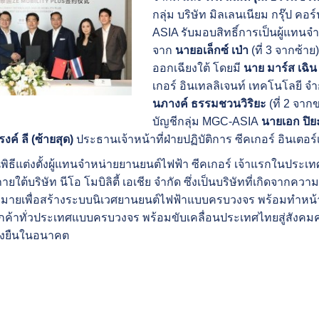
กลุ่ม บริษัท มิลเลนเนียม กรุ๊ป คอ
ASIA รับมอบสิทธิ์การเป็นผู้แทนจ
จาก
นายอเล็กซ์ เป่า
(ที่ 3 จากซ้า
ออกเฉียงใต้
โดยมี
นาย มาร์ส เฉิ
เกอร์ อินเทลลิเจนท์ เทคโนโลยี จำ
นภางค์ ธรรมชวนวิริยะ
(ที่ 2 จา
บัญชีกลุ่ม MGC-ASIA
นายเอก ปิย
ค์ ลี (ซ้ายสุด)
ประธานเจ้าหน้าที่ฝ่ายปฏิบัติ
การ ซีคเกอร์ อินเตอร
ิธีแต่งตั้งผู้
แทนจำหน่ายยานยนต์ไฟฟ้า ซีคเกอร์ เจ้าแรกในประเทศไทย
ายใต้บริษัท นีโอ โมบิลิตี้ เอเชีย จำกัด ซึ่งเป็นบริษัทที่เกิดจากความ
หมายเพื่อสร้างระบบนิ
เวศยานยนต์ไฟฟ้าแบบครบวงจร พร้อมทำหน้าท
ค้าทั่
วประเทศแบบครบวงจร พร้อมขับเคลื่อนประเทศไทยสู่สั
งคมคา
งยื
นในอนาคต