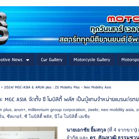
otive News
Car Gallery
Motorcycle Gallery
Motorspo
>
2024/ MGC-ASIA & ARUN plus : ZE Mobility Plus - Neo Mobility Asia
ะ MGC ASIA จัดตั้ง ซี โมบิลิตี้ พลัส เป็นผู้แทนจำหน่ายแบรนด์ร
n plus
,
arun+
,
millennium group corporation
,
zeekr
,
neo mobility asia
,
z
ั่น
,
ซีคเกอร์
,
ซี โมบิลิตี้ พลัส
,
นีโอ โมบิลิตี้ เอเชีย
นายเอกชัย ยิ้มสกุล
(ที่ 4 จากขวา
)
จำกัด และ
ดร. สัณหวุฒิ ธรรมชวนว