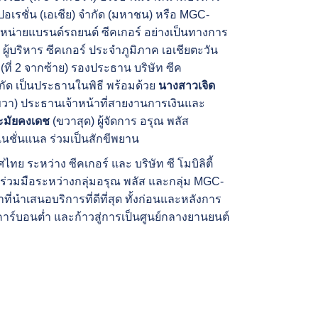
ร์ปอเรชั่น (เอเชีย) จำกัด (มหาชน) หรือ MGC-
ำหน่
ายแบรนด์รถยนต์ ซีคเกอร์ อย่างเป็นทางการ
ย) ผู้บริหาร ซีคเกอร์ ประจำภูมิภาค เอเชียตะวัน
น
(ที่ 2 จากซ้าย) รองประธาน บริษัท ซีค
กัด
เป็นประธานในพิธี
พร้อมด้วย
นางสาวเจิด
กขวา) ประธานเจ้าหน้าที่สายงานการเงิ
นและ
ะมัยคงเดช
(ขวาสุด) ผู้จัดการ อรุณ พลัส
์เนชั่นแนล ร่วมเป็นสักขีพยาน
 ระหว่าง ซีคเกอร์ และ บริษัท ซี โมบิลิตี้
ร่
วมมือระหว่างกลุ่มอรุณ พลัส และกลุ่ม MGC-
ี่นำเสนอบริการที่
ดีที่สุด ทั้งก่อนและหลังการ
ร์บอนต่ำ และก้าวสู่การเป็นศูนย์
กลางยานยนต์