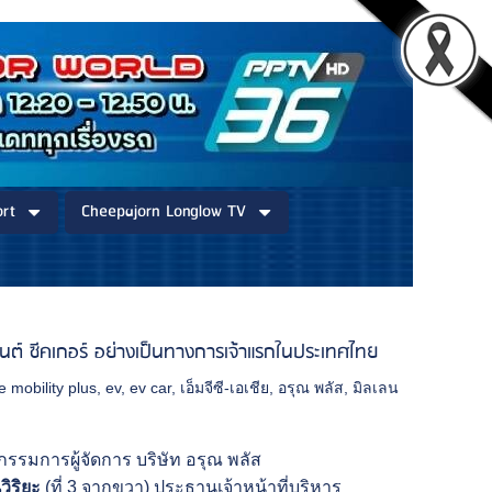
rt
Cheepajorn Longlow TV
ถยนต์ ซีคเกอร์ อย่างเป็นทางการเจ้าแรกในประเทศไทย
e mobility plus
,
ev
,
ev car
,
เอ็มจีซี-เอเชีย
,
อรุณ พลัส
,
มิลเลน
กรรมการผู้จัดการ บริษัท อรุณ พลัส
ิริยะ
(ที่ 3 จากขวา) ประธานเจ้าหน้าที่บริหาร