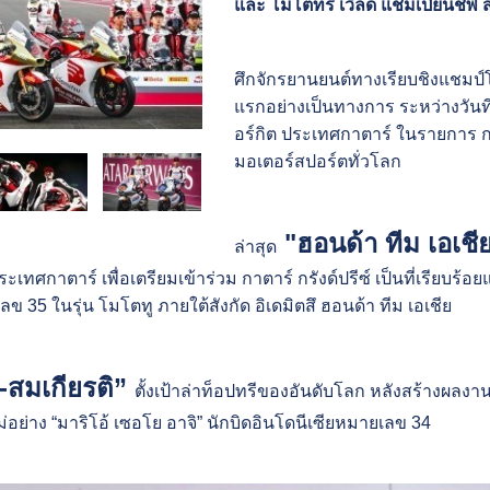
และ โมโตทรี เวิลด์ แชมเปี้ยนชิพ 
ศึกจักรยานยนต์ทางเรียบชิงแชมป
แรกอย่างเป็นทางการ ระหว่างวันที่
อร์กิต ประเทศกาตาร์ ในรายการ 
มอเตอร์สปอร์ตทั่วโลก
"ฮอนด้า ทีม เอเชี
ล่าสุด
ะเทศกาตาร์ เพื่อเตรียมเข้าร่วม กาตาร์ กรังด์ปรีซ์ เป็นที่เรียบร้
 35 ในรุ่น โมโตทู ภายใต้สังกัด อิเดมิตสึ ฮอนด้า ทีม เอเชีย
-สมเกียรติ”
ตั้งเป้าล่าท็อปทรีของอันดับโลก หลังสร้างผลงาน
่อย่าง “มาริโอ้ เซอโย อาจิ” นักบิดอินโดนีเซียหมายเลข 34