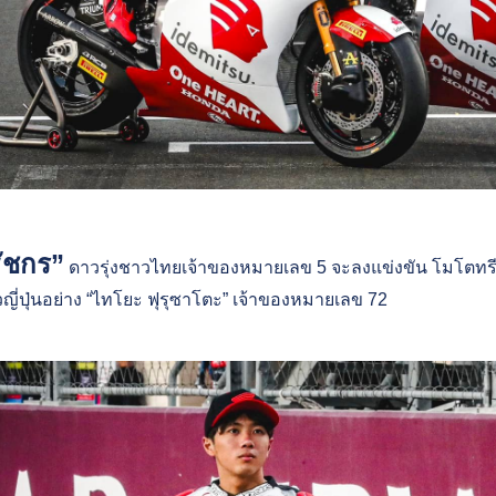
ธัชกร”
ดาวรุ่งชาวไทยเจ้าของหมายเลข 5 จะลงแข่งขัน โมโตทรี เ
วญี่ปุ่นอย่าง “ไทโยะ ฟุรุซาโตะ” เจ้าของหมายเลข 72