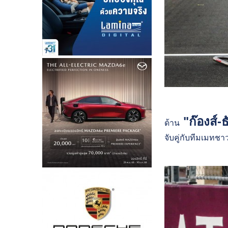
"ก๊องส์-
ด้าน
จับคู่กับทีมเมทชา