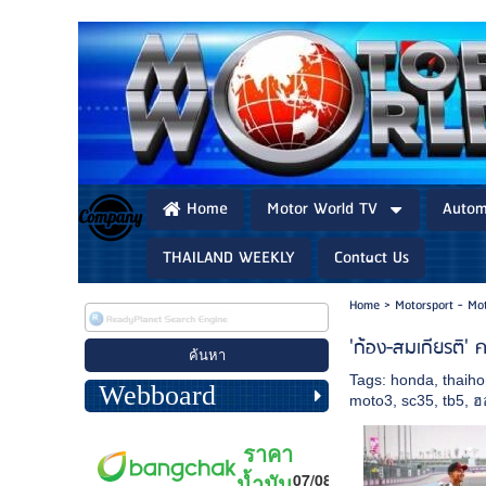
Home
Motor World TV
Autom
THAILAND WEEKLY
Contact Us
Home
>
Motorsport - Mo
'ก้อง-สมเกียรติ' 
Tags:
honda
,
thaih
Webboard
moto3
,
sc35
,
tb5
,
ฮ