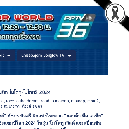
rt
Cheepajorn Longlow TV
ลุยศึก โมโตทู-โมโตทรี 2024
and
,
race to the dream
,
road to motogp
,
motogp
,
moto2
,
อง สมเกียรติ
,
ก๊องส์ ธัชกร
งส์" ธัชกร บัวศรี นักแข่งไทยจาก "ฮอนด้า ทีม เอเชีย"
ิงแชมป์โลก 2024 ในรุ่น โมโตทู เวิลด์ แชมเปี้ยนชิพ