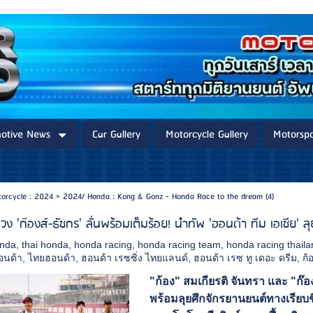
otive News
Car Gallery
Motorcycle Gallery
Motorspo
torcycle : 2024
>
2024/ Honda : Kong & Gonz - Honda Race to the dream (4)
ควง 'ก๊องส์-ธัชกร' ลั่นพร้อมเต็มร้อย! นำทัพ 'ฮอนด้า ทีม เอเชีย' 
onda
,
thai honda
,
honda racing
,
honda racing team
,
honda racing thail
อนด้า
,
ไทยฮอนด้า
,
ฮอนด้า เรซซิ่ง ไทยแลนด์
,
ฮอนด้า เรซ ทู เดอะ ดรีม
,
ก้
"ก้อง" สมเกียรติ จันทรา และ "ก๊อ
พร้อมลุยศึกจักรยานยนต์ทางเรียบช