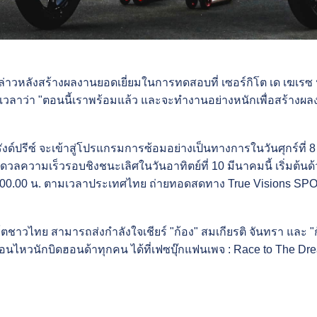
 กล่าวหลังสร้างผลงานยอดเยี่ยมในการทดสอบที่ เซอร์กิโต เด เฆเร
วลาว่า "ตอนนี้เราพร้อมแล้ว และจะทำงานอย่างหนักเพื่อสร้างผลงานให
์ กรังด์ปรีซ์ จะเข้าสู่โปรแกรมการซ้อมอย่างเป็นทางการในวันศุกร์ท
ละดวลความเร็วรอบชิงชนะเลิศในวันอาทิตย์ที่ 10 มีนาคมนี้ เริ่มต้น
พี 00.00 น. ตามเวลาประเทศไทย ถ่ายทอดสดทาง True Visions SP
ชาวไทย สามารถส่งกำลังใจเชียร์ "ก้อง" สมเกียรติ จันทรา และ "ก
อนไหวนักบิดฮอนด้าทุกคน ได้ที่เฟซบุ๊กแฟนเพจ : Race to The Dr