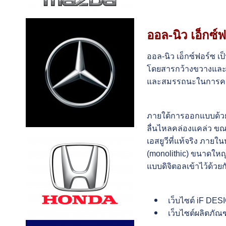
ออล-นิว เอ็กซ์
ออล-นิว เอ็กซ์ฟอร์ซ เ
โดยสารกว้างขวางและพ
และสมรรถนะในการควบ
ภายใต้การออกแบบด้วยแ
ลื่นไหลคล่องแคล่ว ขณ
เอสยูวีที่แท้จริง ภา
(monolithic) ขนาดใหญ
แบบดิจิตอลเข้าไว้ด้วยกั
เว็บไซต์ iF D
เว็บไซต์ผลิตภัณ