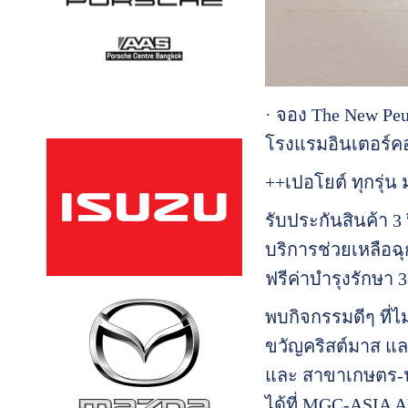
· จอง The New Peug
โรงแรมอินเตอร์คอน
++เปอโยต์ ทุกรุ่
รับประกันสินค้า 3 
บริการช่วยเหลือฉุ
ฟรีค่าบำรุงรักษา 3
พบกิจกรรมดีๆ ที่ไ
ขวัญคริสต์มาส แ
และ สาขาเกษตร-นวม
ได้ที่ MGC-ASIA A