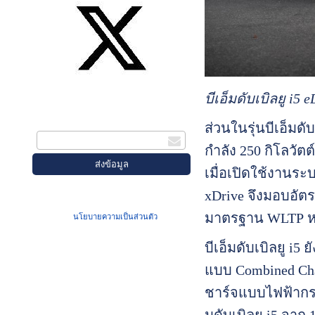
สมัครรับข่าวสาร
บีเอ็มดับเบิลยู
i5
กรอกอีเมล
ส่วนในรุ่นบีเอ็มดับ
กำลัง
250
กิโลวัตต
เมื่อเปิดใช้งานร
xDrive
จึงมอบอัต
เมื่อท่านส่งข้อมูลผ่านฟอร์ม จะถือว่าท่าน
มาตรฐาน
WLTP
ห
ยอมรับใน
นโยบายความเป็นส่วนตัว
ของเรา
บีเอ็มดับเบิลยู
i5
ยั
แบบ
Combined Cha
ชาร์จแบบไฟฟ้าก