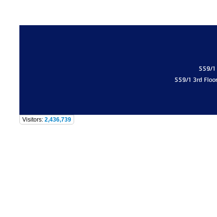
559/1
559/1 3rd Floo
Visitors:
2,436,739