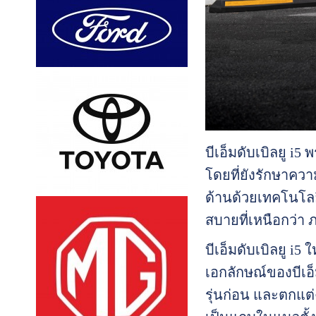
บีเอ็มดับเบิลยู
i5
พ
โดยที่ยังรักษาค
ด้านด้วยเทคโนโลย
สบายที่เหนือกว่า 
บีเอ็มดับเบิลยู
i5
ใ
เอกลักษณ์ของบีเอ็
รุ่นก่อน และตกแต