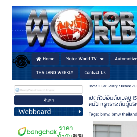
Home
Motor World TV
Automotiv
THAILAND WEEKLY
Contact Us
Home
>
Car Gallery : Before 2
เปิดตัวบีเอ็มดับเบิลยู
สมัย หรูหราระดับผู้บริ
Webboard
Tags:
bmw
,
bmw thailan