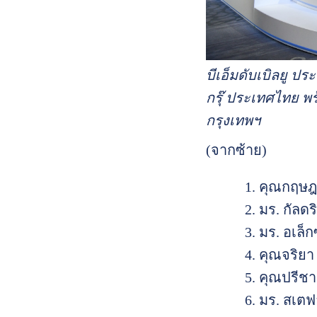
บีเอ็มดับเบิลยู ป
กรุ๊
ประเทศไทย พร้อ
กรุงเทพฯ
(
จากซ้าย
)
คุณกฤษฎา 
มร. กัลด
มร. อเล็
คุณจริยา
คุณปรีชา
มร. สเตฟา