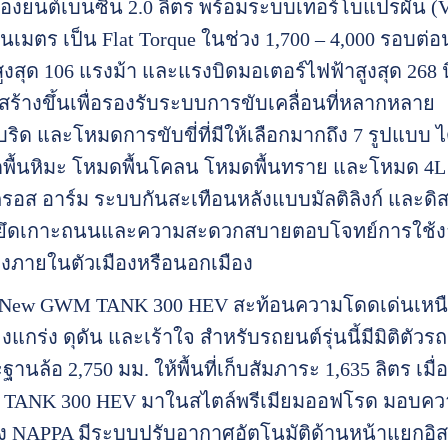
รื่องยนต์เบนซิน 2.0 ลิตร พร้อมระบบเทอร์โบแปรผัน (
ตันเมตร เป็น Flat Torque ในช่วง 1,700 – 4,000 รอบต
ูงสุด 106 แรงม้า และแรงบิดมอเตอร์ไฟฟ้าสูงสุด 268 
่สร้างขึ้นเพื่อรองรับระบบการขับเคลื่อนที่หลากหลาย
ิด และโหมดการขับขี่ที่มีให้เลือกมากถึง 7 รูปแบบ
พื้นหิมะ โหมดพื้นโคลน โหมดพื้นทราย และโหมด 4L 
 ครอส อาร์ม ระบบกันสะเทือนหลังแบบมัลติลิงก์ และดิ
ี่ที่ยึดเกาะถนนและความสะดวกสบายตอบโจทย์การใช้งา
างภายในตัวเมืองหรือนอกเมือง
l New GWM TANK 300 HEV สะท้อนความโดดเด่นเหนื
็งแกร่ง ดุดัน และเร้าใจ สำหรับรถยนต์รุ่นนี้มีมิติตัวรถ
ฐานล้อ 2,750 มม. ให้พื้นที่เก็บสัมภาระ 1,635 ลิตร 
TANK 300 HEV มาในสไตล์พรีเมียมออฟโรด มอบควา
ง NAPPA มีระบบปรับอากาศอัตโนมัติด้านหน้าแยกอิ