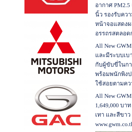
อากาศ PM2.5 แ
นิ้ว รองรับควา
หน้าจอแสดงผลข
อรรถรสตลอดก
All New GWM T
และมีระบบเบา
กับผู้ขับขี่ใ
พร้อมพนักพิงปร
ใช้สอยตามคว
All New GWM T
1,649,000 บาท
เทา และสีขาว 
www.gwm.co.t