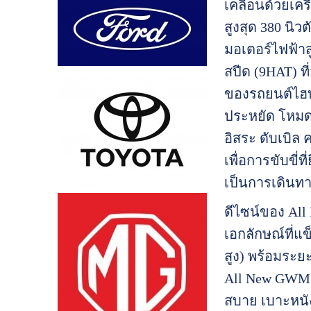
เคลื่อนด้วยเค
สูงสุด 380 นิว
มอเตอร์ไฟฟ้าส
สปีด (9HAT) ที
ของรถยนต์ไฮบร
ประหยัด โหมด
อิสระ ดับเบิล
เพื่อการขับข
เป็นการเดินท
ดีไซน์ของ Al
เอกลักษณ์ที่แข
สูง) พร้อมระยะ
All New GWM 
สบาย เบาะหนั