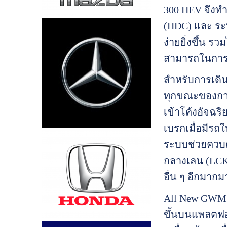
300 HEV จึงทำ
(HDC) และ ระ
ง่ายยิ่งขึ้น ร
สามารถในการข
สำหรับการเดิน
ทุกขณะของการ
เข้าโค้งอัจฉริ
เบรกเมื่อมีรถ
ระบบช่วยควบคุ
กลางเลน (LCK
อื่น ๆ อีกมากม
All New GWM 
ขึ้นบนแพลตฟอร