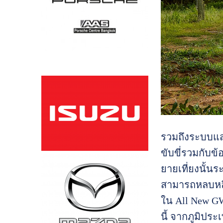
รวมถึงระบบแส
ขับขี่รวมกับข
ยายเที่ยงนั้น
สามารถหลบหลีก
ใน All New GW
นี้ จากภูมิปร