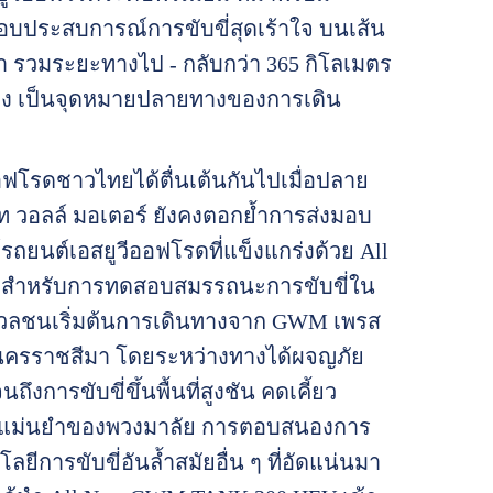
ประสบการณ์การขับขี่สุดเร้าใจ บนเส้น
 รวมระยะทางไป - กลับกว่า 365 กิโลเมตร
่ยง เป็นจุดหมายปลายทางของการเดิน
อฟโรดชาวไทยได้ตื่นเต้นกันไปเมื่อปลาย
รท วอลล์ มอเตอร์ ยังคงตอกย้ำการส่งมอบ
ถยนต์เอสยูวีออฟโรดที่แข็งแกร่งด้วย All
สำหรับการทดสอบสมรรถนะการขับขี่ใน
ื่อมวลชนเริ่มต้นการเดินทางจาก GWM เพรส
ิ้ว จ.นครราชสีมา โดยระหว่างทางได้ผจญภัย
การขับขี่ขึ้นพื้นที่สูงชัน คดเคี้ยว
ความแม่นยำของพวงมาลัย การตอบสนองการ
ารขับขี่อันล้ำสมัยอื่น ๆ ที่อัดแน่นมา