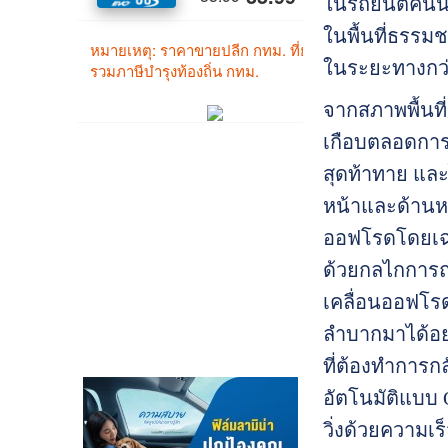
ในรถยนต์คันน
ในพื้นที่ธรร
ในระยะทางกว่
จากสภาพพื้นที
เกือบตลอดการเ
สุดท้าทาย และ
หน้าและด้านหลั
ออฟโรดโดยเฉพา
ด้วยกลไกการถ่
เคลื่อนออฟโรดแ
ลำบากมาได้อย่
ที่ต้องทำการก
อัตโนมัติแบบ O
วิ่งด้วยความเร