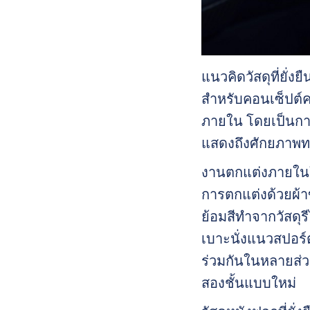
แนวคิดวัสดุที่ยั่งยื
สำหรับคอนเซ็ปต์คา
ภายใน โดยเป็นการบ
แสดงถึงศักยภาพทา
งานตกแต่งภายในใช้
การตกแต่งด้วยผ้า
ย้อมสีทำจากวัสดุร
เบาะนั่งแนวสปอร์ต
ร่วมกันในหลายส่
สองชั้นแบบใหม่