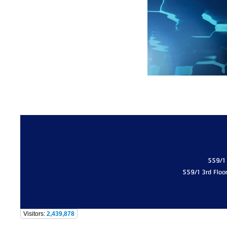
559/1
559/1 3rd Floo
Visitors:
2,439,878