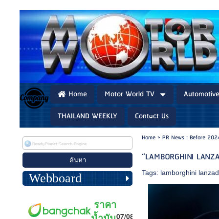
Home
Motor World TV
Automotiv
THAILAND WEEKLY
Contact Us
Home
>
PR News : Before 202
“LAMBORGHINI LANZAD
Tags:
lamborghini lanzad
Webboard