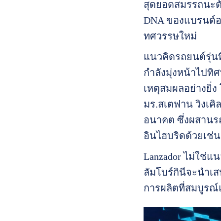
สุดยอดสมรรถนะตั้ง
DNA ของแบรนด์อย่
ทศวรรษใหม่
แนวคิดรถยนต์รุ่น
กำลังมุ่งหน้าไปทิ
เหตุสมผลอย่างยิ่ง
มร.สเตฟาน วิงเคิลม
อนาคต ซึ่งผสานรถซ
อินไฮบริดด้วยเช่น
Lanzador ไม่ใช่แน
ลัมโบร์กินีจะนำเส
การผลิตที่สมบูรณ