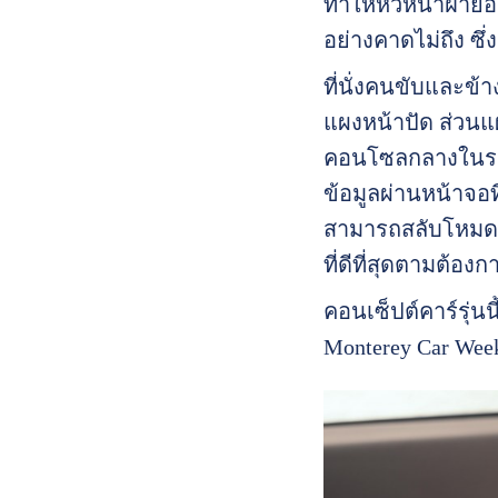
ทำให้หัวหน้าฝ่าย
อย่างคาดไม่ถึง ซึ
ที่นั่งคนขับและข้
แผงหน้าปัด ส่วนแผ
คอนโซลกลางในระย
ข้อมูลผ่านหน้าจอ
สามารถสลับโหมดการ
ที่ดีที่สุดตามต้องก
คอนเซ็ปต์คาร์รุ่
Monterey Car Week 