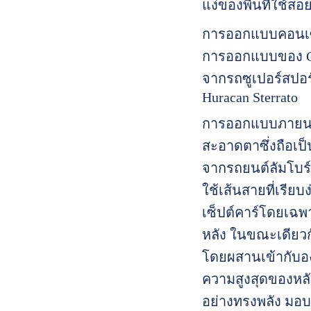
แง่ของพื้นที่ใช
การออกแบบคอนเซ็ป
การออกแบบของ Cen
จากรถซูเปอร์สปอ
Huracan Sterrato
การออกแบบภายนอกใ
สะอาดตาซึ่งถือเป
จากรถยนต์ลัมโบร์ก
ใช้เส้นสายที่เรี
เซ็ปต์คาร์โดยเฉ
หลัง ในขณะเดียว
โดยผสานเข้ากับองค
ความสูงสุดของหลัง
อย่างทรงพลัง มอบค