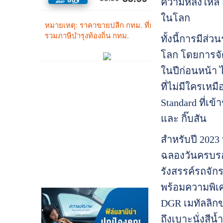
ความหลงใหล แล
ในโลก
ทั้งนี้การมีส่ว
โลก โดยการจัด
ในปีก่อนหน้า 
ที่ไม่มีใครเหม
Standard ที่เข
และ กิ๊บสัน
สำหรับปี 2023 
ฉลองวันครบรอบ
รังสรรค์รถจักร
พร้อมความพิเศ
DGR เมทัลลิกข
ถึงเบาะนั่งสี