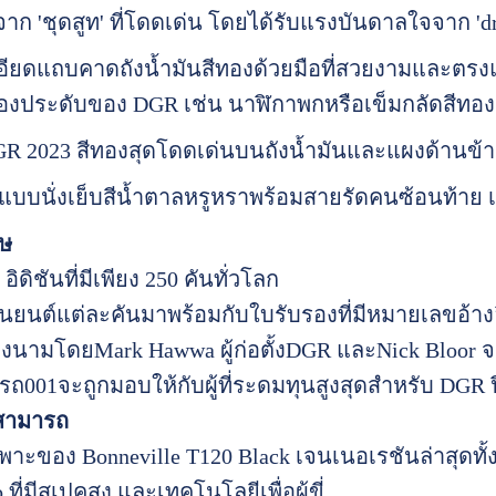
ก 'ชุดสูท' ที่โดดเด่น โดยได้รับแรงบันดาลใจจาก 'dre
แถบคาดถังน้ำมันสีทองด้วยมือที่สวยงามและตรงแผ
รื่องประดับของ DGR เช่น นาฬิกาพกหรือเข็มกลัดสีทอ
023 สีทองสุดโดดเด่นบนถังน้ำมันและแผงด้านข้า
บนั่งเย็บสีน้ำตาลหรูหราพร้อมสายรัดคนซ้อนท้าย เ
ศษ
ด อิดิชันที่มีเพียง 250 คันทั่วโลก
นยนต์แต่ละคันมาพร้อมกับใบรับรองที่มีหมายเลขอ้
ลงนามโดยMark Hawwa ผู้ก่อตั้งDGR และNick Bloor 
001จะถูกมอบให้กับผู้ที่ระดมทุนสูงสุดสำหรับ DGR ป
สามารถ
พาะของ Bonneville T120 Black เจนเนอเรชันล่าสุดทั้
ี่มีสเปคสูง และเทคโนโลยีเพื่อผู้ขี่