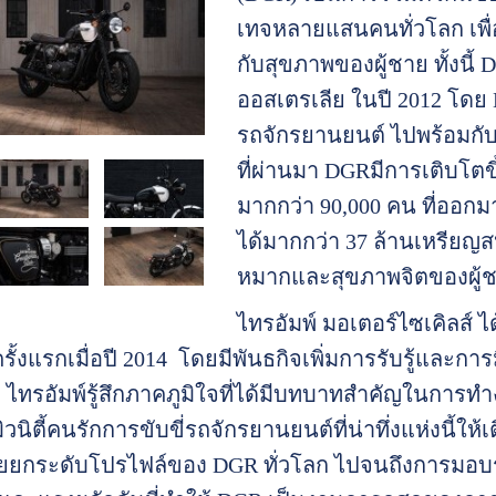
เทจหลายแสนคนทั่วโลก เพื่
กับสุขภาพของผู้ชาย ทั้งนี้ D
ออสเตรเลีย ในปี 2012 โดย M
รถจักรยานยนต์ ไปพร้อมกั
ที่ผ่านมา DGRมีการเติบโตขึ้
มากกว่า 90,000 คน ที่ออกม
ได้มากกว่า 37 ล้านเหรียญสห
หมากและสุขภาพจิตของผู้ชา
ไทรอัมพ์ มอเตอร์ไซเคิลส์ ไ
รั้งแรกเมื่อปี 2014 โดยมีพันธกิจเพิ่มการรับรู้และกา
ว ไทรอัมพ์รู้สึกภาคภูมิใจที่ได้มีบทบาทสำคัญในการ
นิตี้คนรักการขับขี่รถจักรยานยนต์ที่น่าทึ่งแห่งนี้ใ
วยยกระดับโปรไฟล์ของ DGR ทั่วโลก ไปจนถึงการมอบรางว