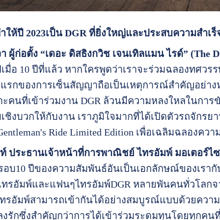
ำให้ปี
2023
เป็น
DGR
ที่ยิ่งใหญ่และประสบความสำเร็จ
วา
ผู้ก่อตั้ง
“
เดอะ ดิสธิงกวิช เจนเทิลแมน ไรด์
” (The D
เมื่อ 10 ปีที่แล้ว หากใครพูดว่าเราจะร่วมฉลองทศว
แรกของการเซ็นสัญญาถือเป็นเหตุการณ์สำคัญอย่างหนึ
ะคนที่เข้าร่วมงาน DGR ล้วนมีความหลงใหลในการขับ
ชิงบวกให้กับงาน เราภูมิใจมากที่ได้เปิดตัวรถจักรยาน
Gentleman's Ride Limited Edition เพื่อเฉลิมฉลองความ
์ ประธานเจ้าหน้าที่การพาณิชย์ ไทรอัมพ์ มอเตอร์ไซ
รอบ10 ปีของความสัมพันธ์อันเป็นเอกลักษณ์ของเรากับ
บไทรอัมพ์และแฟนๆไทรอัมพ์DGR หลายพันคนทั่วโลกจากจ
ทรอัมพ์สามารถเข้ากันได้อย่างสมบูรณ์แบบด้วยคว
นหลงรักซึ่งสำคัญกว่าการได้เข้าร่วมระดมทุนโดยทุกคนท