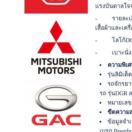
แรงบันดาลใจจา
- รายละเอียด
เสื้อผ้าและเค
- โลโก้DGR 2
- เบาะนั่งแบ
ความพิเ
รุ่นลิมิเต็
รถจักรยา
รถ รุ่นDGR 
หมายเลขรถ
ขีดความ
ข้อมูลจำเ
เบรก Brembo ท