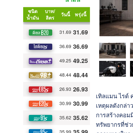
เทิลแมน ไรด์ ค
เหตุผลดังกล่า
การสร้างคอมมิว
ทรัพยากรที่ช่