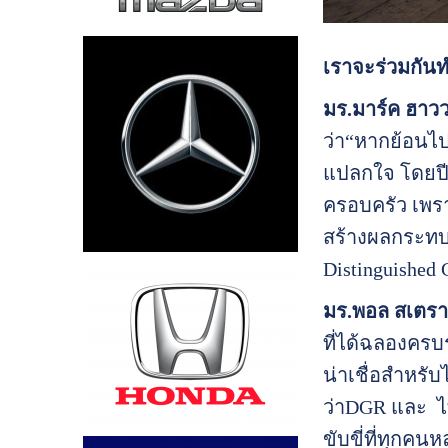
เราจะร่วมกันท
มร.มาร์ค ฮาว
ว่า“หากย้อนไป
แปลกใจ โดยปี
ครอบครัว เพรา
สร้างผลกระทบเ
Distinguished 
มร.พอล สเตราท
ที่ได้ฉลองครบ
น่าเชื่อสำหรั
ว่าDGR และ ไ
ขับขี่ที่ทุกค