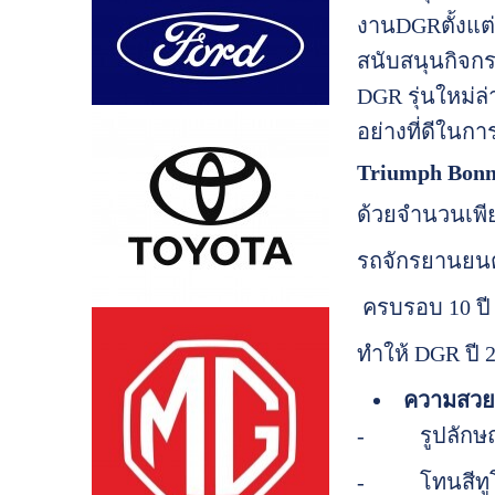
งานDGRตั้งแต
สนับสนุนกิจกรร
DGR รุ่นใหม่ล
อย่างที่ดีในก
Triumph Bonne
ด้วยจำนวนเพียง
รถจักรยานยนต์ท
ครบรอบ 10 ปี
ทำให้ DGR ปี 
ความสวย
- รูปลักษณ์แล
- โทนสีทูโทน