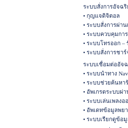
ระบบสั่งการอัจฉร
• กุญแจดิจิตอล
• ระบบสั่งการผ่า
• ระบบควบคุมกา
• ระบบโทรออก – ร
• ระบบสั่งการชา
ระบบเชื่อมต่ออัจฉ
• ระบบนำทาง Nav
• ระบบช่วยค้นหาร
• อัพเกรดระบบผ่
• ระบบเล่นเพลงออ
• อัพเดทข้อมูลพ
• ระบบเรียกดูข้อม