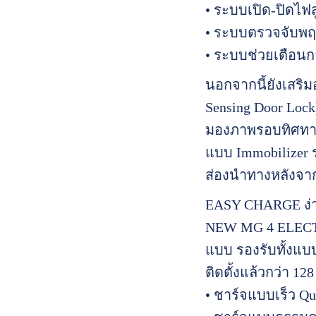
• ระบบเปิด-ปิดไฟสู
• ระบบตรวจจับพฤต
• ระบบช่วยเตือนก
นอกจากนี้ยังเสริ
Sensing Door Lock)
มองภาพรอบทิศทาง
แบบ Immobilizer
ส่องนำทางหลังจา
EASY CHARGE ง่า
NEW MG 4 ELECTR
แบบ รองรับทั้งแบบ
ติดตั้งแล้วกว่า 12
• ชาร์จแบบเร็ว Qu