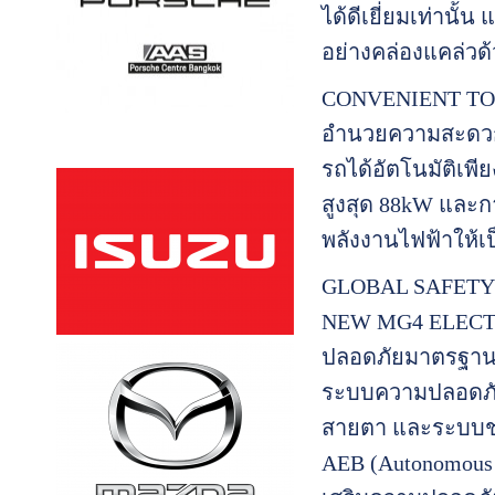
ได้ดีเยี่ยมเท่านั้
อย่างคล่องแคล่วด้
CONVENIENT TO U
อำนวยความสะดวกให
รถได้อัตโนมัติเพ
สูงสุด 88kW และก
พลังงานไฟฟ้าให้เ
GLOBAL SAFETY ขั
NEW MG4 ELECTRIC
ปลอดภัยมาตรฐาน
ระบบความปลอดภัยอ
สายตา และระบบช่
AEB (Autonomous 