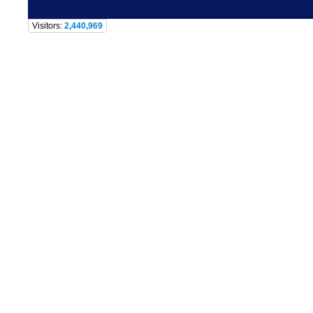
Visitors:
2,440,969