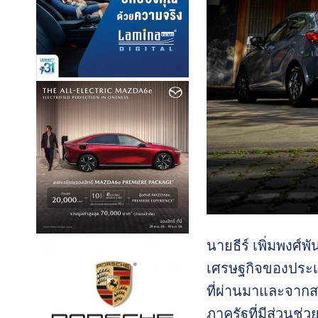
นายธีร์ เพิ่มพงศ์
เศรษฐกิจของประเท
ที่ผ่านมาและจากส
ภาครัฐที่มีส่วนช่ว