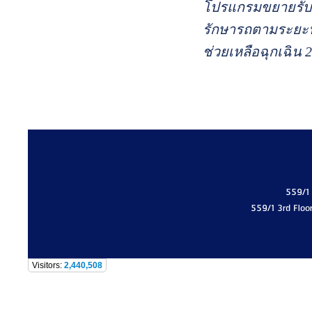
โปรแกรมขยายรับปร
รักษารถตามระยะนา
ช่วยเหลือฉุกเฉิน 2
559/1
559/1 3rd Floo
Visitors:
2,440,508