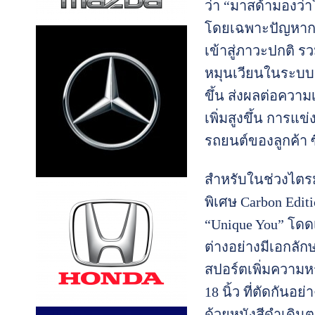
ว่า “มาสด้ามองว่า
โดยเฉพาะปัญหาการ
เข้าสู่ภาวะปกติ ร
หมุนเวียนในระบบมา
ขึ้น ส่งผลต่อความเ
เพิ่มสูงขึ้น การแ
รถยนต์ของลูกค้า ซึ
สำหรับในช่วงไตรมาส
พิเศษ Carbon Editi
“Unique You” โดด
ต่างอย่างมีเอกล
สปอร์ตเพิ่มความห
18 นิ้ว ที่ตัดกัน
ด้วยหนังสีดำเดิน