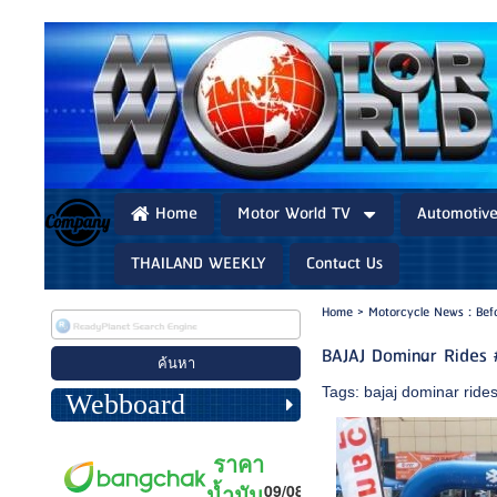
Home
Motor World TV
Automotiv
THAILAND WEEKLY
Contact Us
Home
>
Motorcycle News : Bef
BAJAJ Dominar Rides 
Tags:
bajaj dominar ride
Webboard