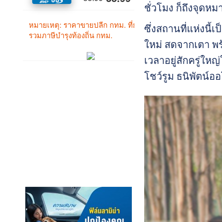
ชั่วโมง ก็ถึงจุดห
ซึ่งสถานที่แห่งนี
ใหม่ สดจากเตา พร้
เวลาอยู่สักครู่ให
โชว์รูม ธนิพัตน์อ