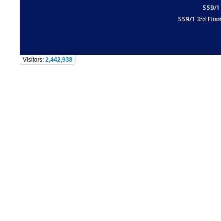
559/1
559/1 3rd Floo
Visitors:
2,442,938