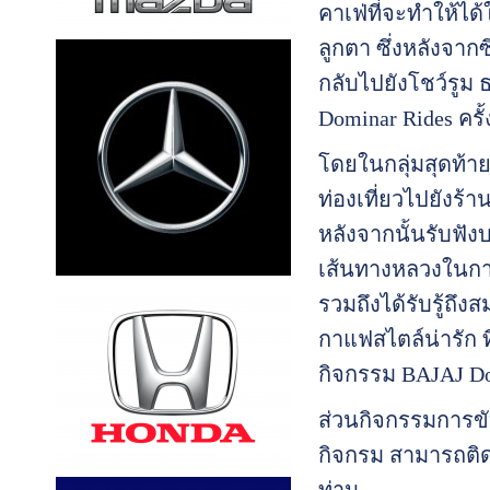
คาเฟ่ที่จะทำให้ได
ลูกตา ซึ่งหลังจาก
กลับไปยังโชว์รูม 
Dominar Rides ครั้ง
โดยในกลุ่มสุดท้า
ท่องเที่ยวไปยังร้
หลังจากนั้นรับฟัง
เส้นทางหลวงในการ
รวมถึงได้รับรู้ถึง
กาแฟสไตล์น่ารัก ท
กิจกรรม BAJAJ Domi
ส่วนกิจกรรมการขับ
กิจกรม สามารถติด
ท่าน