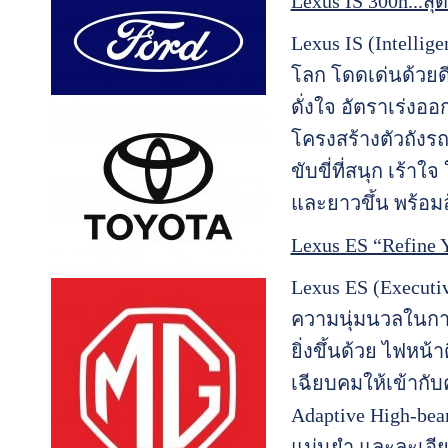
Lexus IS 300h...ส
Lexus IS (Intellig
โลก โดดเด่นด้วยด
ดั่งใจ อัตราเร่งออ
โครงสร้างตัวถัง
ขับขี่ที่สนุก เร้า
และยาวขึ้น พร้อม
Lexus ES “Refine 
Lexus ES (Execut
ความนุ่มนวลในการ
ยิ่งขึ้นด้วย ไฟหน้
เฉียบคมให้เข้ากั
Adaptive High-bea
แม่นยำ และละเอีย