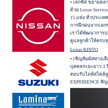
• เลกซัส ขยายตลา
ด้วย Lexus Servic
15 แห่ง ทั่วประเท
การฝึกฝนจากเลกซัส
เราได้พัฒนาการบร
ดูแลลูกค้าให้ครบท
Lexus KINTO
• เชิญสัมผัสทางเ
บุคคลระยะยาว 3 ป
ตอบรับไลฟ์สไตล์ลู
EXPERIENCE สัญญา