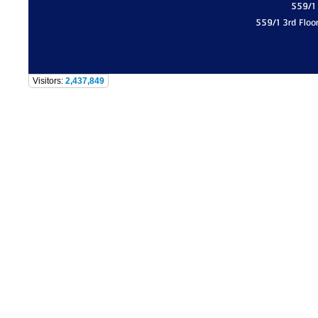
559/1
559/1 3rd Floo
Visitors:
2,437,849