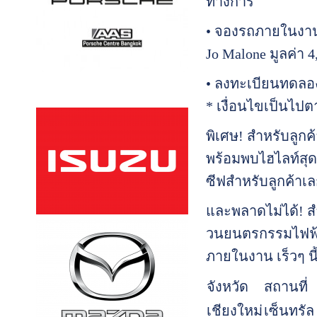
ทางการ
• จองรถภายในงานรั
Jo Malone มูลค่า 
• ลงทะเบียนทดลอง
* เงื่อนไขเป็นไปต
พิเศษ! สำหรับลูกค
พร้อมพบไฮไลท์สุดพิ
ซีฟสำหรับลูกค้าเลก
และพลาดไม่ได้! ส
วนยนตรกรรมไฟฟ้า
ภายในงาน เร็วๆ นี
จังหวัด
สถานที่
เชียงใหม่
เซ็นทรัล