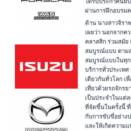
ได้รับประกาศนียบั
ผ่านการฝึกอบรมคอ
ด้าน นางสาวจิราพร
เผยว่า นอกจากควา
คลาสสิก ร่วมสมัย
สมบูรณ์แบบ ตามส
สมบูรณ์แบบในทุกด
บริการทั่วประเทศ
เดียวกันทั่วโลก เ
เที่ยวด้วยรถจักรย
เป็นประจำในแต่ล
ที่จัดขึ้นในครั้งนี
กับการขับขี่อย่า
และให้เกิดความแน