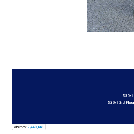
559/1
559/1 3rd Floo
Visitors:
2,440,441