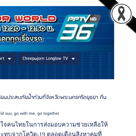
rt
Cheepajorn Longlow TV
ียนประสบภัยน้ำท่วมที่จังหวัดพระนครศรีอยุธยา คืน
id suv
,
go with me
,
go together
น้ำใจคนไทยในการส่งมอบความช่วยเหลือให้
กระทบจากโควิด-19 ตลอดเดือนสิงหาคมที่