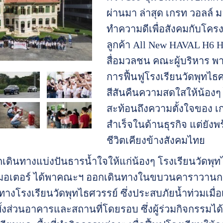
ผ่านมา ล่าสุด เกรท วอลล์ 
ทำความดีเพื่อสังคมกับโ
ลูกค้า All New HAVAL H6 
สื่อมวลชน คณะผู้บริหาร พ
การฟื้นฟูโรงเรียนวัดพุทไธ
สีสันคืนความสดใสให้น้องๆ 
สะท้อนถึงความตั้งใจของ เกร
สำเร็จในด้านธุรกิจ แต่ยัง
ชีวิตเคียงข้างสังคมไทย
ดินทางแบ่งปันธารน้ำใจให้แก่น้องๆ โรงเรียนวัดพุท
์ มอเตอร์ ได้พาคณะฯ ออกเดินทางในขบวนคาราวานกว่า 3
งโรงเรียนวัดพุทไธศวรรย์ ซึ่งประสบภัยน้ำท่วมเมื่อ
้งส่วนอาคารและสถานที่โดยรอบ ซึ่งผู้ร่วมกิจกรรมได้ร