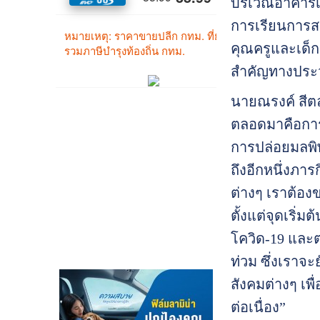
บริเวณอาคารเรี
การเรียนการสอ
คุณครูและเด็ก
สำคัญทางประวั
นายณรงค์ สีตล
ตลอดมาคือการย
การปล่อยมลพิษ
ถึงอีกหนึ่งภ
ต่างๆ เราต้อง
ตั้งแต่จุดเริ
โควิด-19 และต่
ท่วม ซึ่งเราจ
สังคมต่างๆ เ
ต่อเนื่อง”